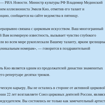
— РИА Новости. Министр культуры РФ Владимир Мединский
тием иллюзиониста Эмиля Кио, отметив его талант и
цию, сообщается на сайте ведомства в пятницу.
неразрывно связана с цирковым искусством. Ваш многогранный
й Вам всемирную известность, вызывает чувство глубокого
ли во всем мире рукоплескали Вашему таланту, ярким зрелищн
уникальным номерам», — говорится в поздравительной
ь Кио является одним из продолжателей династии знаменитых
его репертуаре десятки трюков.
ческую карьеру, Вы не остались в стороне от активной цирково
нии 22 лет возглавляете Союз цирковых деятелей России, являяс
едседателем. Вы состоялись не только как замечательный артист