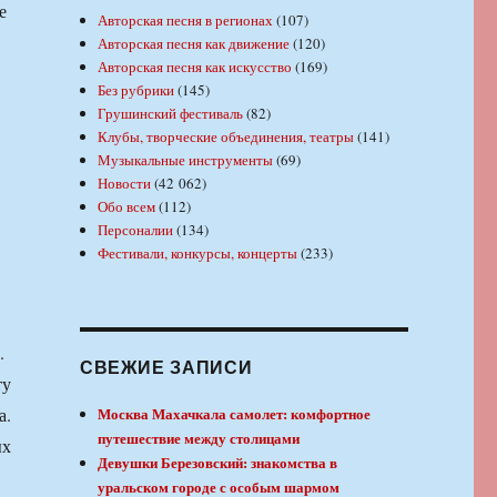
е
Авторская песня в регионах
(107)
Авторская песня как движение
(120)
Авторская песня как искусство
(169)
Без рубрики
(145)
Грушинский фестиваль
(82)
Клубы, творческие объединения, театры
(141)
Музыкальные инструменты
(69)
Новости
(42 062)
Обо всем
(112)
Персоналии
(134)
Фестивали, конкурсы, концерты
(233)
.
СВЕЖИЕ ЗАПИСИ
ту
а.
Москва Махачкала самолет: комфортное
путешествие между столицами
ых
Девушки Березовский: знакомства в
уральском городе с особым шармом