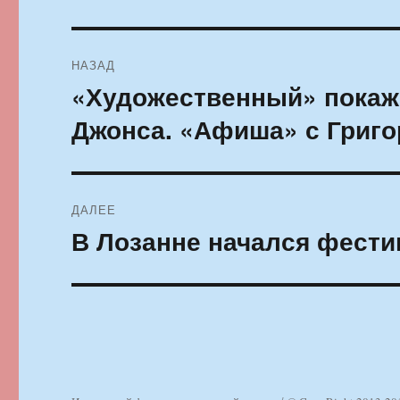
Навигация
НАЗАД
по
«Художественный» покаж
Предыдущая
запись:
записям
Джонса. «Афиша» с Григ
ДАЛЕЕ
В Лозанне начался фести
Следующая
запись: