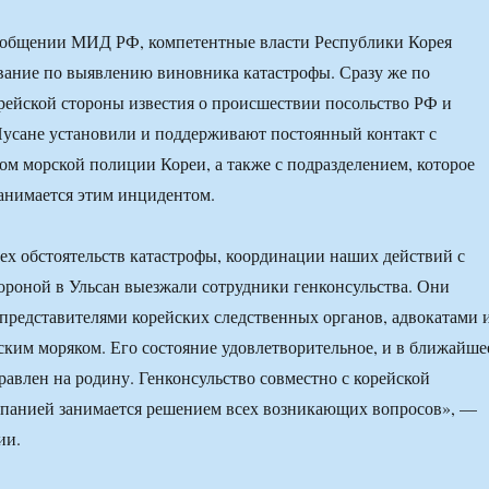
сообщении МИД РФ, компетентные власти Республики Корея
вание по выявлению виновника катастрофы. Сразу же по
рейской стороны известия о происшествии посольство РФ и
Пусане установили и поддерживают постоянный контакт с
м морской полиции Кореи, а также с подразделением, которое
анимается этим инцидентом.
ех обстоятельств катастрофы, координации наших действий с
роной в Ульсан выезжали сотрудники генконсульства. Они
 представителями корейских следственных органов, адвокатами 
ким моряком. Его состояние удовлетворительное, и в ближайше
правлен на родину. Генконсульство совместно с корейской
панией занимается решением всех возникающих вопросов», —
ии.