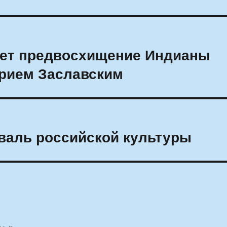
ет предвосхищение Индианы
орием Заславским
валь российской культуры