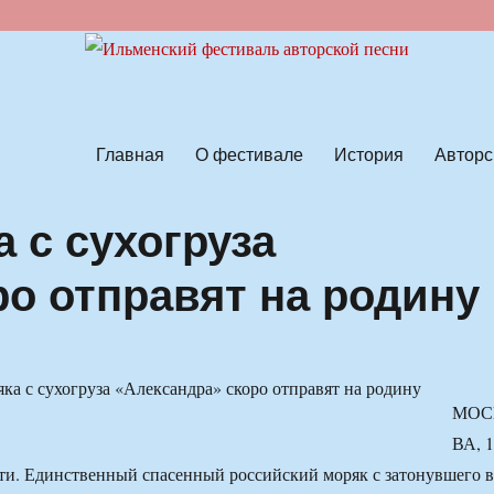
ской песни
Главная
О фестивале
История
Авторс
 с сухогруза
ро отправят на родину
МОС
ВА, 
и. Единственный спасенный российский моряк с затонувшего в