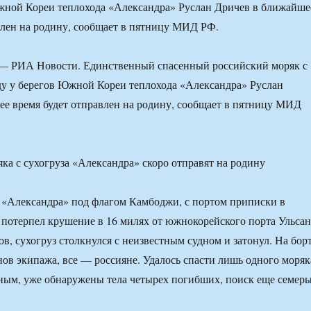
жной Кореи теплохода «Александра» Руслан Дричев в ближайше
влен на родину, сообщает в пятницу МИД РФ.
 РИА Новости. Единственный спасенный российский моряк с
ду у берегов Южной Кореи теплохода «Александра» Руслан
е время будет отправлен на родину, сообщает в пятницу МИД
 «Александра» под флагом Камбоджи, с портом приписки в
 потерпел крушение в 16 милях от южнокорейского порта Ульсан
в, сухогруз столкнулся с неизвестным судном и затонул. На бор
нов экипажа, все — россияне. Удалось спасти лишь одного моряк
ным, уже обнаружены тела четырех погибших, поиск еще семер