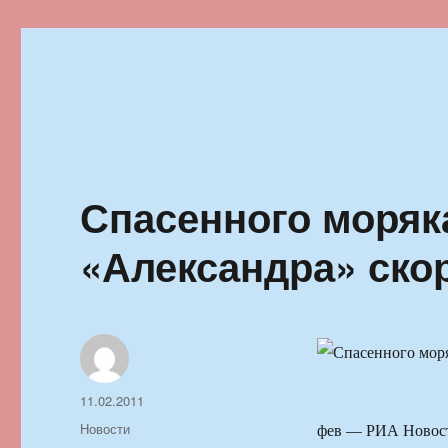
Ильменский фестиваль автор
Спасенного моряка
«Александра» ско
Автор
Опубликовано
11.02.2011
Рубрики
Новости
фев — РИА Новост