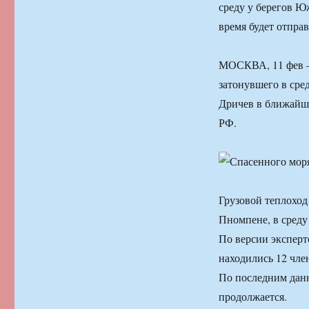
среду у берегов Ю
время будет отпра
МОСКВА, 11 фев —
затонувшего в сре
Дричев в ближайше
РФ.
Грузовой теплоход
Пномпене, в среду
По версии эксперто
находились 12 чле
По последним дан
продолжается.