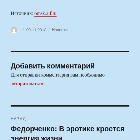
Источник:
omsk.aif.ru
Автор
Опубликовано
Рубрики
09.11.2012
Новости
Добавить комментарий
Для отправки комментария вам необходимо
авторизоваться
.
Навигация
НАЗАД
по
Федорченко: В эротике кроется
Предыдущая
энергия жизни
запись:
записям