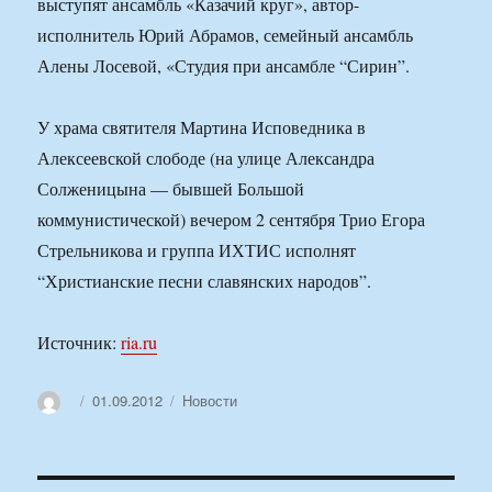
выступят ансамбль «Казачий круг», автор-
исполнитель Юрий Абрамов, семейный ансамбль
Алены Лосевой, «Студия при ансамбле “Сирин”.
У храма святителя Мартина Исповедника в
Алексеевской слободе (на улице Александра
Солженицына — бывшей Большой
коммунистической) вечером 2 сентября Трио Егора
Стрельникова и группа ИХТИС исполнят
“Христианские песни славянских народов”.
Источник:
ria.ru
Автор
Опубликовано
Рубрики
01.09.2012
Новости