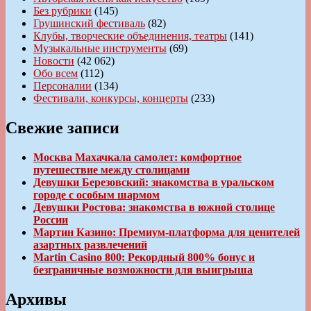
Без рубрики
(145)
Грушинский фестиваль
(82)
Клубы, творческие объединения, театры
(141)
Музыкальные инструменты
(69)
Новости
(42 062)
Обо всем
(112)
Персоналии
(134)
Фестивали, конкурсы, концерты
(233)
Свежие записи
Москва Махачкала самолет: комфортное
путешествие между столицами
Девушки Березовский: знакомства в уральском
городе с особым шармом
Девушки Ростова: знакомства в южной столице
России
Мартин Казино: Премиум-платформа для ценителей
азартных развлечений
Martin Casino 800: Рекордный 800% бонус и
безграничные возможности для выигрыша
Архивы