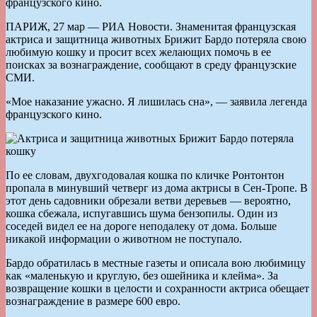
французского кино.
ПАРИЖ, 27 мар — РИА Новости. Знаменитая французская
актриса и защитница животных Брижит Бардо потеряла свою
любимую кошку и просит всех желающих помочь в ее
поисках за вознаграждение, сообщают в среду французские
СМИ.
«Мое наказание ужасно. Я лишилась сна», — заявила легенда
французского кино.
По ее словам, двухгодовалая кошка по кличке Ронтонтон
пропала в минувший четверг из дома актрисы в Сен-Тропе. В
этот день садовники обрезали ветви деревьев — вероятно,
кошка сбежала, испугавшись шума бензопилы. Один из
соседей видел ее на дороге неподалеку от дома. Больше
никакой информации о животном не поступало.
Бардо обратилась в местные газеты и описала вою любимицу
как «маленькую и круглую, без ошейника и клейма». За
возвращение кошки в целости и сохранности актриса обещает
вознаграждение в размере 600 евро.