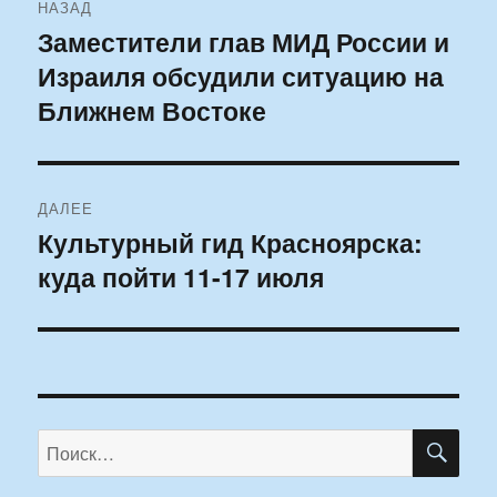
НАЗАД
по
Заместители глав МИД России и
Предыдущая
Израиля обсудили ситуацию на
запись:
записям
Ближнем Востоке
ДАЛЕЕ
Культурный гид Красноярска:
Следующая
куда пойти 11-17 июля
запись:
ПО
Искать: