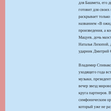
для Башмета, его 
готовит для своих
раскрывает только 
названием «В ожи
произведения, а к
Мацуев, дочь маэс
Наталья Лихопой,
ударник Дмитрий 
Владимир Спиваков
уходящего года вс
музыки, президент
вечер звезд миров
круга партнеров. 
симфоническим ор
который уже не ра