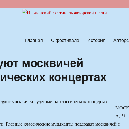
ской песни
Главная
О фестивале
История
Авторс
уют москвичей
сических концертах
МОС
А, 31
. Главные классические музыканты поздравят москвичей с