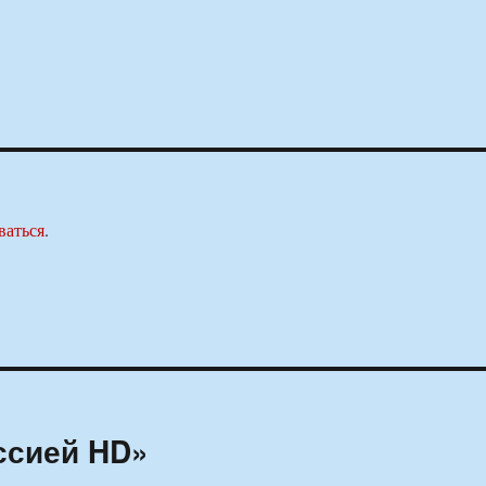
ваться
.
ссией HD»