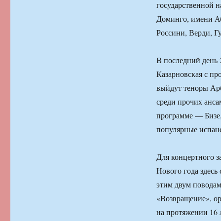
государственной 
Доминго, имени Аб
Россини, Верди, Г
В последний день 
Казарновская с пр
выйдут теноры Арб
среди прочих анс
программе — Бизе,
популярные испанс
Для концертного з
Нового года здесь
этим двум поводам
«Возвращение», о
на протяжении 16 