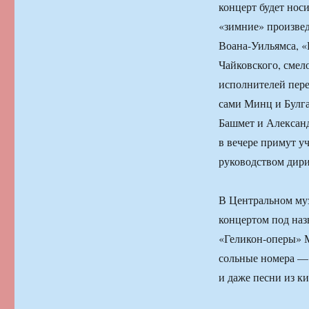
концерт будет нос
«зимние» произвед
Воана-Уильямса, «
Чайковского, смел
исполнителей пер
сами Минц и Булга
Башмет и Александ
в вечере примут у
руководством дир
В Центральном муз
концертом под наз
«Геликон-оперы» М
сольные номера — 
и даже песни из к