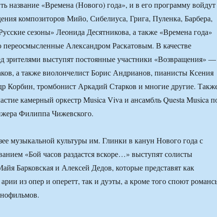
ить название «Времена (Нового) года», и в его программу войдут
ения композиторов Мийо, Сибелиуса, Грига, Пуленка, Барбера,
Русские сезоны» Леонида Десятникова, а также «Времена года»
о переосмысленные Александром Раскатовым. В качестве
ед зрителями выступят постоянные участники «Возвращения» —
ков, а также виолончелист Борис Андрианов, пианисты Ксения
р Корбин, тромбонист Аркадий Старков и многие другие. Такж
частие камерный оркестр Musica Viva и ансамбль Questa Musica п
ижера Филиппа Чижевского.
ее музыкальной культуры им. Глинки в канун Нового года с
ванием «Бой часов раздастся вскоре…» выступят солисты
айя Барковская и Алексей Дедов, которые представят как
арии из опер и оперетт, так и дуэты, а кроме того споют романс
инофильмов.