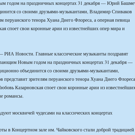
м годом на праздничных концертах 31 декабря — Юрий Башме
динится со своими друзьями-музыкантами, Владимир Спиваков
ям перуанского тенора Хуана Диего Флореса, а оперная певица
ая споет свои коронные арии из известнейших опер мира и
 РИА Новости. Главные классические музыканты поздравят
упающим Новым годом на праздничных концертах 31 декабря —
иционно объединится со своими друзьями-музыкантами,
 представит зрителям перуанского тенора Хуана Диего Флореса
Любовь Казарновская споет свои коронные арии из известнейши
ие романсы.
ты в Концертном зале им. Чайковского стали доброй традицией