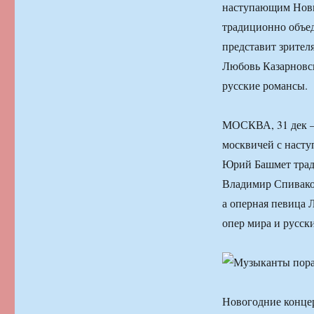
наступающим Новы
традиционно объе
представит зрител
Любовь Казарновск
русские романсы.
МОСКВА, 31 дек —
москвичей с наст
Юрий Башмет трад
Владимир Спиваков
а оперная певица 
опер мира и русск
Новогодние концер