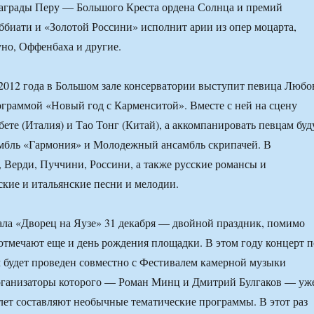
награды Перу — Большого Креста ордена Солнца и премий
биати и «Золотой Россини» исполнит арии из опер моцарта,
уно, Оффенбаха и другие.
2012 года в Большом зале консерватории выступит певица Любо
ограммой «Новый год с Карменситой». Вместе с ней на сцену
ете (Италия) и Тао Тонг (Китай), а аккомпанировать певцам буд
амбль «Гармония» и Молодежный ансамбль скрипачей. В
 Верди, Пуччини, Россини, а также русские романсы и
кие и итальянские песни и мелодии.
ала «Дворец на Яузе» 31 декабря — двойной праздник, помимо
 отмечают еще и день рождения площадки. В этом году концерт п
 будет проведен совместно с Фестивалем камерной музыки
рганизаторы которого — Роман Минц и Дмитрий Булгаков — уж
лет составляют необычные тематические программы. В этот раз