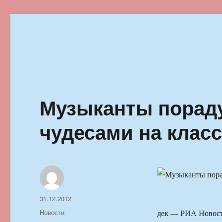
Ильменский фестиваль автор
Музыканты порад
чудесами на клас
Автор
Опубликовано
31.12.2012
Рубрики
Новости
дек — РИА Новости