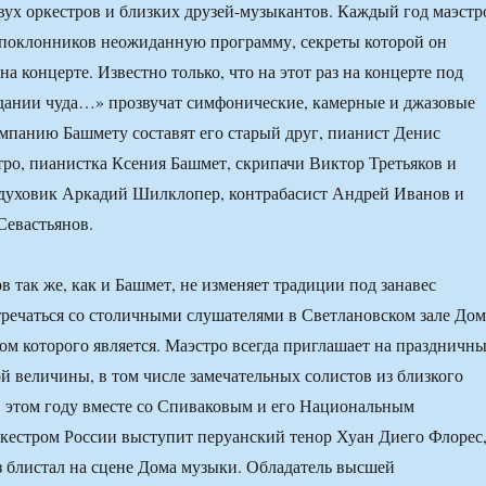
двух оркестров и близких друзей-музыкантов. Каждый год маэстр
 поклонников неожиданную программу, секреты которой он
на концерте. Известно только, что на этот раз на концерте под
дании чуда…» прозвучат симфонические, камерные и джазовые
омпанию Башмету составят его старый друг, пианист Денис
тро, пианистка Ксения Башмет, скрипачи Виктор Третьяков и
 духовик Аркадий Шилклопер, контрабасист Андрей Иванов и
Севастьянов.
 так же, как и Башмет, не изменяет традиции под занавес
тречаться со столичными слушателями в Светлановском зале Дом
ом которого является. Маэстро всегда приглашает на праздничн
ой величины, в том числе замечательных солистов из близкого
В этом году вместе со Спиваковым и его Национальным
кестром России выступит перуанский тенор Хуан Диего Флорес
з блистал на сцене Дома музыки. Обладатель высшей