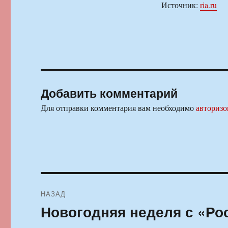
Источник:
ria.ru
Добавить комментарий
Для отправки комментария вам необходимо
авторизо
Навигация
НАЗАД
по
Новогодняя неделя с «Ро
Предыдущая
запись:
записям