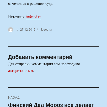
отмечается в решении суда.
Источник:
infosud.ru
Автор
Опубликовано
Рубрики
27.12.2012
Новости
Добавить комментарий
Для отправки комментария вам необходимо
авторизоваться
.
Навигация
НАЗАД
по
Финский Дед Мороз все делает
Предыдущая