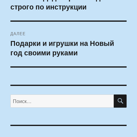
строго по инструкции
запись:
записям
ДАЛЕЕ
Подарки и игрушки на Новый
Следующая
год своими руками
запись:
ПО
Искать: