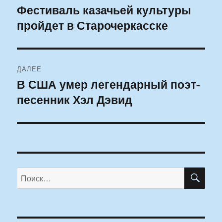
по
Фестиваль казачьей культуры
Предыдущая
пройдет в Старочеркасске
запись:
записям
ДАЛЕЕ
В США умер легендарный поэт-
Следующая
песенник Хэл Дэвид
запись:
ПО
Искать: