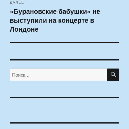
ДАЛЕЕ
«Бурановские бабушки» не
Следующая
выступили на концерте в
запись:
Лондоне
ПО
Искать: