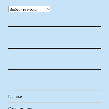
Архивы
Главная
О фестивале