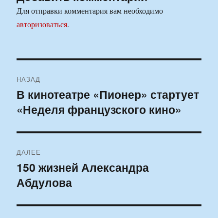
Для отправки комментария вам необходимо
авторизоваться
.
Навигация
НАЗАД
по
В кинотеатре «Пионер» стартует
Предыдущая
«Неделя французского кино»
запись:
записям
ДАЛЕЕ
150 жизней Александра
Следующая
Абдулова
запись: