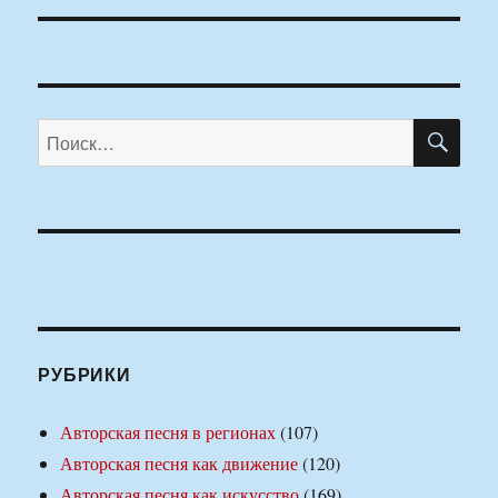
ПО
Искать:
РУБРИКИ
Авторская песня в регионах
(107)
Авторская песня как движение
(120)
Авторская песня как искусство
(169)