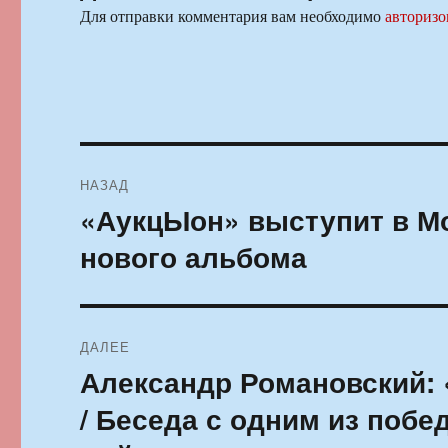
Для отправки комментария вам необходимо
авторизо
Навигация
НАЗАД
по
«АукцЫон» выступит в М
Предыдущая
запись:
записям
нового альбома
ДАЛЕЕ
Александр Романовский:
Следующая
запись:
/ Беседа с одним из побе