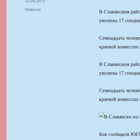
Автор
Опубликовано
12.04.2012
Рубрики
Новости
В Славянском райо
уволены 17 специ
Семнадцать челове
краевой комиссии 
В Славянском райо
уволены 17 специ
Семнадцать челове
краевой комиссии 
Как сообщали ЮГА.