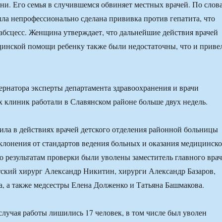
ни. Его семья в случившемся обвиняет местных врачей. По слов
ыла непрофессионально сделана прививка против гепатита, что
 абсцесс. Женщина утверждает, что дальнейшие действия врачей
инской помощи ребенку также были недостаточны, что и приве
рнатора эксперты департамента здравоохранения и врачи
 клиник работали в Славянском районе больше двух недель.
ла в действиях врачей детского отделения районной больницы
клонения от стандартов ведения больных и оказания медицинск
о результатам проверки были уволены заместитель главного врач
тский хирург Александр Никитин, хирурги Александр Базаров,
, а также медсестры Елена Долженко и Татьяна Башмакова.
 случая работы лишились 17 человек, в том числе был уволен