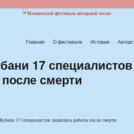
ской песни
Главная
О фестивале
История
Авторс
убани 17 специалистов
после смерти