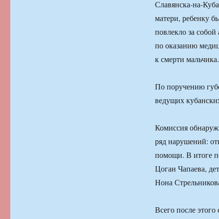
Славянска-на-Куба
матери, ребенку б
повлекло за собой
по оказанию медиц
к смерти мальчика.
По поручению губе
ведущих кубанских
Комиссия обнаружи
ряд нарушений: от
помощи. В итоге п
Цоган Чапаева, де
Нона Стрельникова
Всего после этого