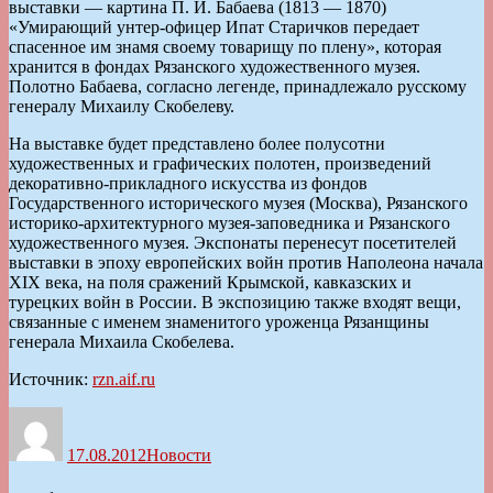
выставки — картина П. И. Бабаева (1813 — 1870)
«Умирающий унтер-офицер Ипат Старичков передает
спасенное им знамя своему товарищу по плену», которая
хранится в фондах Рязанского художественного музея.
Полотно Бабаева, согласно легенде, принадлежало русскому
генералу Михаилу Скобелеву.
На выставке будет представлено более полусотни
художественных и графических полотен, произведений
декоративно-прикладного искусства из фондов
Государственного исторического музея (Москва), Рязанского
историко-архитектурного музея-заповедника и Рязанского
художественного музея. Экспонаты перенесут посетителей
выставки в эпоху европейских войн против Наполеона начала
XIX века, на поля сражений Крымской, кавказских и
турецких войн в России. В экспозицию также входят вещи,
связанные с именем знаменитого уроженца Рязанщины
генерала Михаила Скобелева.
Источник:
rzn.aif.ru
Автор
Опубликовано
Рубрики
17.08.2012
Новости