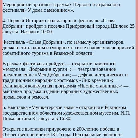
Мероприятие проходит в рамках Первого театрального
фестиваля «У дома с мезонином».
4. Первый Историко-фольклорный фестиваль «Слава
Добрыни» пройдет в поселке Прибрежный города Шилово 25
августа. Начало в 10:00.
Фестиваль «Слава Добрыни», по замыслу организаторов,
должен стать одним из якорных в сетке годовых мероприятий
событийного туризма в Рязанской области.
В рамках фестиваля пройдут: — открытие памятного
мемориала «Добрынин курган»; — театрализованное
представление «Меч Добрыни»; — дефиле исторических и
традиционных народных костюмов «Лик времени»; —
кулинарная конкурсная программа «Явства старинные»; —
выставка-продажа изделий народных художественных
промыслов и ремесел.
5. Выставка «Мушкетерское знамя» откроется в Рязанском
государственном областном художественном музее им. И.П.
Пожалостина 31 августа в 16:30.
Открытие выставки приурочено к 200-летию победы в
Отечественной войне 1812 года. Центральный экспонат