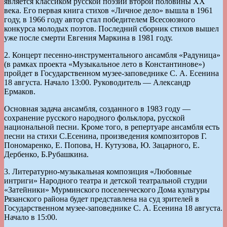
является классиком русской поэзии второй половины ХХ
века. Его первая книга стихов «Личное дело» вышла в 1961
году, в 1966 году автор стал победителем Всесоюзного
конкурса молодых поэтов. Последний сборник стихов вышел
уже после смерти Евгения Маркина в 1981 году.
2. Концерт песенно-инструментального ансамбля «Радуница»
(в рамках проекта «Музыкальное лето в Константинове»)
пройдет в Государственном музее-заповеднике С. А. Есенина
18 августа. Начало 13:00. Руководитель — Александр
Ермаков.
Основная задача ансамбля, созданного в 1983 году —
сохранение русского народного фольклора, русской
национальной песни. Кроме того, в репертуаре ансамбля есть
песни на стихи С.Есенина, произведения композиторов Г.
Пономаренко, Е. Попова, Н. Кутузова, Ю. Зацарного, Е.
Дербенко, Б.Рубашкина.
3. Литературно-музыкальная композиция «Любовные
интриги» Народного театра и детской театральной студии
«Затейники» Мурминского поселенческого Дома культуры
Рязанского района будет представлена на суд зрителей в
Государственном музее-заповеднике С. А. Есенина 18 августа.
Начало в 15:00.