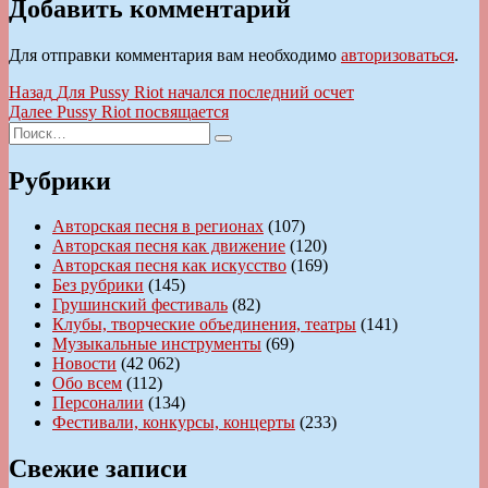
Добавить комментарий
Для отправки комментария вам необходимо
авторизоваться
.
Навигация
Предыдущая
Назад
Для Pussy Riot начался последний осчет
запись:
Следующая
Далее
Pussy Riot посвящается
по
Искать:
запись:
Поиск
записям
Рубрики
Авторская песня в регионах
(107)
Авторская песня как движение
(120)
Авторская песня как искусство
(169)
Без рубрики
(145)
Грушинский фестиваль
(82)
Клубы, творческие объединения, театры
(141)
Музыкальные инструменты
(69)
Новости
(42 062)
Обо всем
(112)
Персоналии
(134)
Фестивали, конкурсы, концерты
(233)
Свежие записи