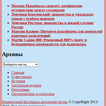
Москва Махачкала самолет: комфортное
путешествие между столицами
Девушки Березовский: знакомства в уральском
городе с особым шармом
Девушки Ростова: знакомства в южной столице
России
Мартин Казино: Премиум-платформа для ценителей
азартных развлечений
Martin Casino 800: Рекордный 800% бонус и
безграничные возможности для выигрыша
Архивы
Архивы
Главная
О фестивале
История
Авторская музыка
Программа
Организаторы и спонсоры
Ильменский фестиваль авторской песни
© CopyRight 2013-