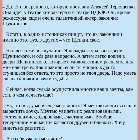
– Да. Это антреприза, которую поставил Алексей Терющенко.
Она идет в Театре киноактера и в театре ЦДКЖ. Он, кроме
режиссуры, еще и очень талантливый актер, закончил
Щукинское.
– Кстати, в одних источниках пишут, что вы закончили
именно этот вуз, в других – что Щепкинское.
– Это все тоже не случайно. Я дважды стучался в двери
Щукинского, и оба раза напрасно. А затем легко вошел в
двери Щепкинского, которые с удовольствием распахнулись
мне навстречу. Как правило, если ты упорно куда-то
стучишься без ответа, то это просто не твоя дверь. Надо уметь
слышать знаки и звуки судьбы.
– Сейчас, когда судьба осуществила многие ваши мечты, вам
есть о чем мечтать еще?
– Ну, что вы, у меня еще мечт много! Я мечтаю женить сына и
вырастить дочку. Мечтаю увидеть их реализованными,
состоявшимися, здоровыми, счастливыми. Вообще
теперешние мои мечты касаются друзей и близких. Хочу
видеть их развитие.
– А о себе уже не мечтаете?