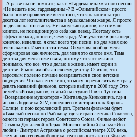
– А разве вы не помните, как в «Гардемаринах» я пою песню
«Не вешать нос, гардемарины»? В «Олимпийском» просто
было некое проявление всего того, что я накопил за три
десятка лет исполнительства в музыкальном жанре. Я просто
не делаю на это ставку. Не выпускаю дисков, не снимаю
клипов, не позиционирую себя как певец. Поэтому есть
эффект неожиданности, чему я рад. Мое участие в рок-опере,
конечно, невелико, я спел всего три песни, но для меня оно
очень важно. Именно эти темы. Окуджава вообще меня
сформировал как личность, для меня это святое имя. Тема
детства для меня тоже свята, потому что я отчетливо
понимаю, что все, что я делаю в жизни, имеет корни в
детстве. Я многим обязан своему детству. Считаю, что
взрослым полезно почаще возвращаться в свои детские
ощущения. Что касается кино, то могу перечислить вам сразу
девять названий фильмов, которые выйдут в 2008 году. Это
римейк «Розыгрыша», снятый на студии Павла Лунгина.
«Возвращение мушкетеров» Юнгвальда-Хилькевича, где я
играю Людовика XIV, вошедшего в историю как Король-
Солнце, и пою королевский рэп. Третьим фильмом будет
«Тяжелый песок» по Рыбакову, где я играю летчика Соколова,
одного из первых героев Советского Союза. Фильм-дебют
Татьяны Догилевой «Лера». Многосерийный фильм «Иго
любви» Дмитрия Астрахана о российском театре ХIХ века,
где я играю героя-любовника, театрального актера. Фильм