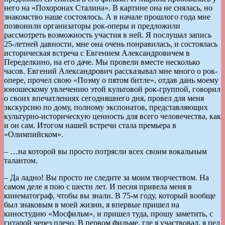
него на «Похоронах Сталина». В картине она не снялась, но
знакомство наше состоялось. А в начале прошлого года мне
позвонили организаторы рок-оперы и предложили
рассмотреть возможность участия в ней. Я послушал запись
25-летней давности, мне она очень понравилась, и состоялась
историческая встреча с Евгением Александровичем в
Переделкино, на его даче. Мы провели вместе несколько
часов. Евгений Александрович рассказывал мне много о рок-
опере, прочел свою «Поэму о пятом битле», отдав дань моему
юношескому увлечению этой культовой рок-группой, говорил
о своих впечатлениях сегодняшнего дня, провел для меня
экскурсию по дому, полному экспонатов, представляющих
культурно-историческую ценность для всего человечества, как
и он сам. Итогом нашей встречи стала премьера в
«Олимпийском».
– …на которой вы просто потрясли всех своим вокальным
талантом.
– Да ладно! Вы просто не следите за моим творчеством. На
самом деле я пою с шести лет. И песня привела меня в
кинематограф, чтобы вы знали. В 75-м году, который вообще
был знаковым в моей жизни, я впервые пришел на
киностудию «Мосфильм», и пришел туда, прошу заметить, с
гитарой через плечо. В первом фильме, где я участвовал, я пел