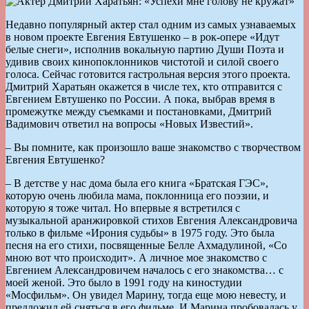
Недавно популярный актер стал одним из самых узнаваемых
в новом проекте Евгения Евтушенко – в рок-опере «Идут
белые снеги», исполнив вокальную партию Души Поэта и
удивив своих кинопоклонников чистотой и силой своего
голоса. Сейчас готовится гастрольная версия этого проекта.
Дмитрий Харатьян окажется в числе тех, кто отправится с
Евгением Евтушенко по России. А пока, выбрав время в
промежутке между съемками и постановками, Дмитрий
Вадимович ответил на вопросы «Новых Известий».
– Вы помните, как произошло ваше знакомство с творчеством
Евгения Евтушенко?
– В детстве у нас дома была его книга «Братская ГЭС»,
которую очень любила мама, поклонница его поэзии, и
которую я тоже читал. Но впервые я встретился с
музыкальной аранжировкой стихов Евгения Александровича
только в фильме «Ирония судьбы» в 1975 году. Это была
песня на его стихи, посвященные Белле Ахмадулиной, «Со
мною вот что происходит». А личное мое знакомство с
Евгением Александровичем началось с его знакомства… с
моей женой. Это было в 1991 году на киностудии
«Мосфильм». Он увидел Марину, тогда еще мою невесту, и
предложил ей сняться в его фильме. И Марина пробовалась у