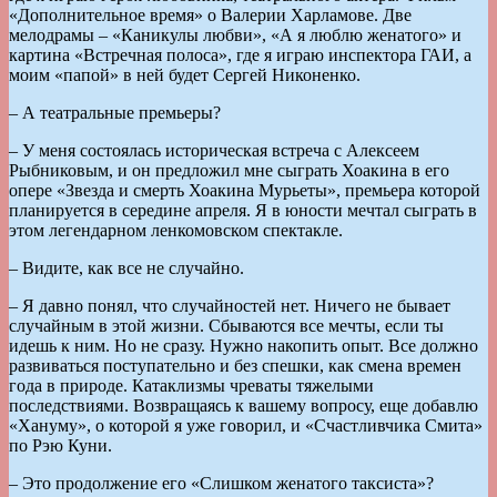
«Дополнительное время» о Валерии Харламове. Две
мелодрамы – «Каникулы любви», «А я люблю женатого» и
картина «Встречная полоса», где я играю инспектора ГАИ, а
моим «папой» в ней будет Сергей Никоненко.
– А театральные премьеры?
– У меня состоялась историческая встреча с Алексеем
Рыбниковым, и он предложил мне сыграть Хоакина в его
опере «Звезда и смерть Хоакина Мурьеты», премьера которой
планируется в середине апреля. Я в юности мечтал сыграть в
этом легендарном ленкомовском спектакле.
– Видите, как все не случайно.
– Я давно понял, что случайностей нет. Ничего не бывает
случайным в этой жизни. Сбываются все мечты, если ты
идешь к ним. Но не сразу. Нужно накопить опыт. Все должно
развиваться поступательно и без спешки, как смена времен
года в природе. Катаклизмы чреваты тяжелыми
последствиями. Возвращаясь к вашему вопросу, еще добавлю
«Хануму», о которой я уже говорил, и «Счастливчика Смита»
по Рэю Куни.
– Это продолжение его «Слишком женатого таксиста»?