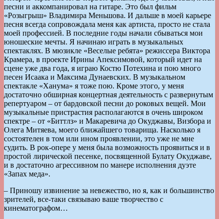
песни и аккомпанировал на гитаре. Это был фильм
«Розыгрыш» Владимира Меньшова. И дальше в моей карьере
песня всегда сопровождала меня как артиста, просто не стала
моей профессией. В последние годы начали сбываться мои
юношеские мечты. Я начинаю играть в музыкальных
спектаклях. В мюзикле «Веселые ребята» режиссера Виктора
Крамера, в проекте Ирины Апексимовой, который идет на
сцене уже два года, я играю Костю Потехина и пою много
песен Исаака и Максима Дунаевских. В музыкальном
спектакле «Ханума» я тоже пою. Кроме этого, у меня
достаточно обширная концертная деятельность с развернутым
репертуаром – от бардовской песни до роковых вещей. Мои
музыкальные пристрастия располагаются в очень широком
спектре – от «Биттлз» и Макаревича до Окуджавы, Визбора и
Олега Митяева, моего ближайшего товарища. Насколько я
состоятелен в том или ином проявлении, это уже не мне
судить. В рок-опере у меня была возможность проявиться и в
простой лирической песенке, посвященной Булату Окуджаве,
и в достаточно агрессивном по манере исполнения дуэте
«Запах меда».
– Приношу извинение за невежество, но я, как и большинство
зрителей, все-таки связываю ваше творчество с
кинематографом…