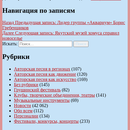
Навигация по записям
Назад
Предыдущая запись:
Лидер группы «Аквариум» Борис
Гребенщиков
Далее
Следующая запись:
Якутский музей хомуса справил
новоселье
Искать:
Поиск
Рубрики
Авторская песня в регионах
(107)
Авторская песня как движение
(120)
Авторская песня как искусство
(169)
Без рубрики
(145)
Грушинский фестиваль
(82)
Клубы, творческие объединения, театры
(141)
Музыкальные инструменты
(69)
Новости
(42 062)
Обо всем
(112)
Персоналии
(134)
Фестивали, конкурсы, концерты
(233)