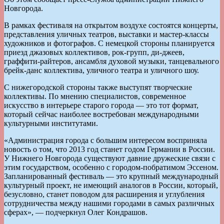
Новгорода.
В рамках фестиваля на открытом воздухе состоятся концерты,
представления уличных театров, выставки и мастер-классы
художников и фотографов. С немецкой стороны планируется
приезд джазовых коллективов, рок-групп, ди-джеев,
граффити-райтеров, ансамбля духовой музыки, танцевального
брейк-данс коллектива, уличного театра и уличного шоу.
С нижегородской стороны также выступят творческие
коллективы. По мнению специалистов, современное
искусство в интерьере старого города — это тот формат,
который сейчас наиболее востребован международными
культурными институтами.
«Администрация города с большим интересом восприняла
новость о том, что 2013 год станет годом Германии в России.
У Нижнего Новгорода существуют давние дружеские связи с
этим государством, особенно с городом-побратимом Эссеном.
Запланированный фестиваль — это крупный международный
культурный проект, не имеющий аналогов в России, который,
безусловно, станет поводом для расширения и углубления
сотрудничества между нашими городами в самых различных
сферах», — подчеркнул Олег Кондрашов.