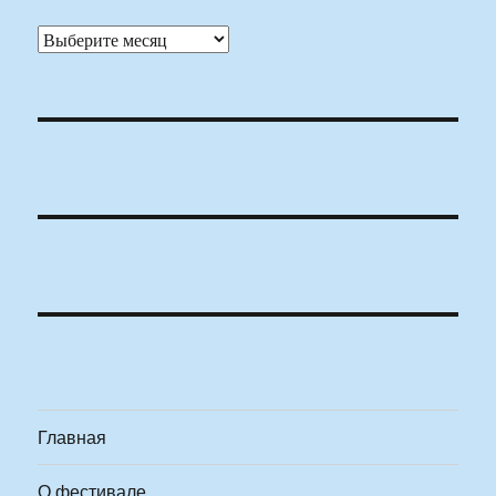
Архивы
Главная
О фестивале