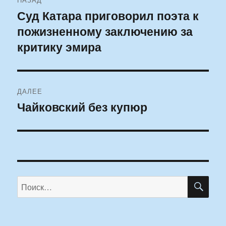
по
Суд Катара приговорил поэта к
Предыдущая
пожизненному заключению за
запись:
записям
критику эмира
ДАЛЕЕ
Чайковский без купюр
Следующая
запись:
ПО
Искать: