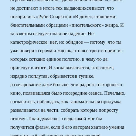
не достигают в итоге тех выдающихся высот, что
покорились «Руби Спаркс» и «В доме», ставшими
блистательными образцами «писательского» жанра. И
за взлетом следует плавное падение. Не
катастрофическое, нет, но обидное — потому, что ты
уже поверил героям и ждешь, что все три истории, из
которых соткано единое полотно, к чему-то да
приведут в итоге. И когда выясняется, что сюжет,
изрядно поплутав, обрывается в тупике,
разочарование даже больше, чем радость от хорошего
кино, появившаяся было посередине сеанса. Печально,
согласитесь, наблюдать, как занимательная придумка
разваливается на части, собирать которые попросту
некому. Так и думаешь: а ведь какой мог бы
получиться фильм, если б его авторам хватило умения
удержать всё действие на должном уровне!..