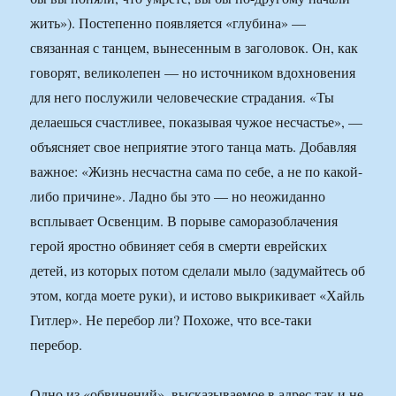
жить»). Постепенно появляется «глубина» —
связанная с танцем, вынесенным в заголовок. Он, как
говорят, великолепен — но источником вдохновения
для него послужили человеческие страдания. «Ты
делаешься счастливее, показывая чужое несчастье», —
объясняет свое неприятие этого танца мать. Добавляя
важное: «Жизнь несчастна сама по себе, а не по какой-
либо причине». Ладно бы это — но неожиданно
всплывает Освенцим. В порыве саморазоблачения
герой яростно обвиняет себя в смерти еврейских
детей, из которых потом сделали мыло (задумайтесь об
этом, когда моете руки), и истово выкрикивает «Хайль
Гитлер». Не перебор ли? Похоже, что все-таки
перебор.
Одно из «обвинений», высказываемое в адрес так и не