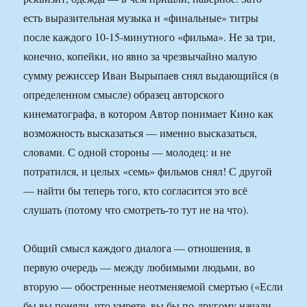
есть выразительная музыка и «финальные» титры
после каждого 10-15-минутного «фильма». Не за три,
конечно, копейки, но явно за чрезвычайно малую
сумму режиссер Иван Вырыпаев снял выдающийся (в
определенном смысле) образец авторского
кинематографа, в котором Автор понимает Кино как
возможность высказаться — именно высказаться,
словами. С одной стороны — молодец: и не
потратился, и целых «семь» фильмов снял! С другой
— найти бы теперь того, кто согласится это всё
слушать (потому что смотреть-то тут не на что).
Общий смысл каждого диалога — отношения, в
первую очередь — между любимыми людьми, во
вторую — обостренные неотменяемой смертью («Если
бы вы поняли, что умрете, вы бы по-другому начали