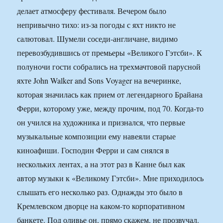
делает атмосферу фестиваля. Вечером было
непривычно тихо: из-за погоды с яхт никто не
салютовал. Шумели соседи-англичане, видимо
перевозбудившись от премьеры «Великого Гэтсби». К
полуночи гости собрались на трехмачтовой парусной
яхте John Walker and Sons Voyager на вечеринке,
которая значилась как прием от легендарного Брайана
Ферри, которому уже, между прочим, под 70. Когда-то
он учился на художника и признался, что первые
музыкальные композиции ему навеяли старые
киноафиши. Господин Ферри и сам снялся в
нескольких лентах, а на этот раз в Канне был как
автор музыки к «Великому Гэтсби». Мне приходилось
слышать его несколько раз. Однажды это было в
Кремлевском дворце на каком-то корпоративном
банкете. Под оливье он, прямо скажем, не прозвучал.