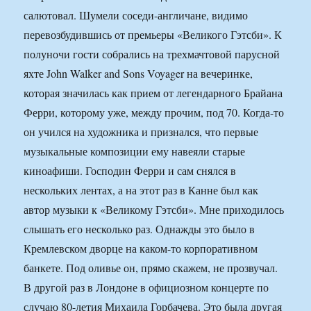
салютовал. Шумели соседи-англичане, видимо
перевозбудившись от премьеры «Великого Гэтсби». К
полуночи гости собрались на трехмачтовой парусной
яхте John Walker and Sons Voyager на вечеринке,
которая значилась как прием от легендарного Брайана
Ферри, которому уже, между прочим, под 70. Когда-то
он учился на художника и признался, что первые
музыкальные композиции ему навеяли старые
киноафиши. Господин Ферри и сам снялся в
нескольких лентах, а на этот раз в Канне был как
автор музыки к «Великому Гэтсби». Мне приходилось
слышать его несколько раз. Однажды это было в
Кремлевском дворце на каком-то корпоративном
банкете. Под оливье он, прямо скажем, не прозвучал.
В другой раз в Лондоне в официозном концерте по
случаю 80-летия Михаила Горбачева. Это была другая