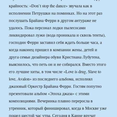
крайность: «Don`t stop the dance» звучала как в
исполнении Петрушки на поминках. Но на этот раз
послушать Брайана Ферри в другом антураже не
удалось. Пока персонал лодки пылесосами
ликвидировал лужи (вода проникала и сквозь тенты),
господин Ферри заставил себя ждать больше часа, а
когда наконец пришел в компании жены, детей и
друга семьи дизайнера обуви Кристиана Лубутена,
выяснилось, что петь он и не собирался. Вместо этого
его лучшие хиты, в том числе «Love is drug, Slave to
love, Avalon» из последнего альбома, исполнял
джазовый Оркестр Брайана Ферри. Гостям попутно
презентовали альбом «Эпоха джаза» с этими
композициями. Вечеринка плавно переросла в
утренник, который финишировал, когда в Москве уже
пошел шестой час утра. Сегодня в Канне вручат