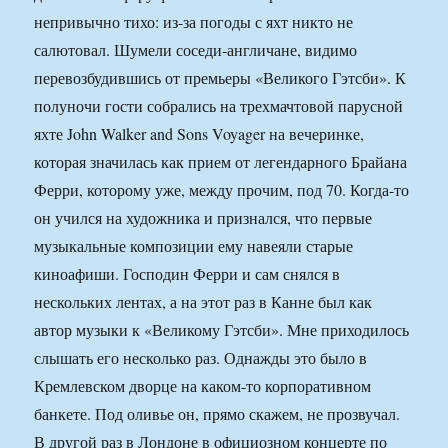
непривычно тихо: из-за погоды с яхт никто не
салютовал. Шумели соседи-англичане, видимо
перевозбудившись от премьеры «Великого Гэтсби». К
полуночи гости собрались на трехмачтовой парусной
яхте John Walker and Sons Voyager на вечеринке,
которая значилась как прием от легендарного Брайана
Ферри, которому уже, между прочим, под 70. Когда-то
он учился на художника и признался, что первые
музыкальные композиции ему навеяли старые
киноафиши. Господин Ферри и сам снялся в
нескольких лентах, а на этот раз в Канне был как
автор музыки к «Великому Гэтсби». Мне приходилось
слышать его несколько раз. Однажды это было в
Кремлевском дворце на каком-то корпоративном
банкете. Под оливье он, прямо скажем, не прозвучал.
В другой раз в Лондоне в официозном концерте по