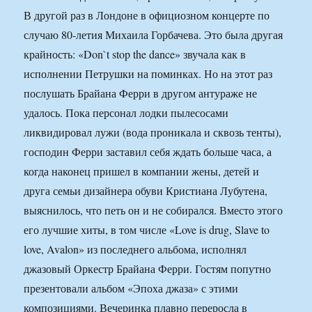
В другой раз в Лондоне в официозном концерте по
случаю 80-летия Михаила Горбачева. Это была другая
крайность: «Don`t stop the dance» звучала как в
исполнении Петрушки на поминках. Но на этот раз
послушать Брайана Ферри в другом антураже не
удалось. Пока персонал лодки пылесосами
ликвидировал лужи (вода проникала и сквозь тенты),
господин Ферри заставил себя ждать больше часа, а
когда наконец пришел в компании жены, детей и
друга семьи дизайнера обуви Кристиана Лубутена,
выяснилось, что петь он и не собирался. Вместо этого
его лучшие хиты, в том числе «Love is drug, Slave to
love, Avalon» из последнего альбома, исполнял
джазовый Оркестр Брайана Ферри. Гостям попутно
презентовали альбом «Эпоха джаза» с этими
композициями. Вечеринка плавно переросла в