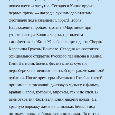
пошел шестой час утра. Сегодня в Канне вручат
первые призы — награды лучшим дебютантам
фестиваля под названием Chopard Trophy.
Награждение пройдет в отеле «Мартинез» при
участии актера Колина Ферта, президента
кинофестиваля Жиля Жакоба и сопрезидента Chopard
Каролины Груози-Шойфеле. Сегодня же состоится
официальное открытие Русского павильона в Канне.
Илья Нагибин
Ливень, фестивальная суета и
неразбериха не мешают светской программе каннской
публики. После премьеры «Великого Гэтсби» гостей
принимал написавший джазовую музыку к фильму
Брайан Ферри, который, впрочем, так и не спел. В
день открытия фестиваля Канн накрыл дождь. На
красную дорожку дамы на шпильках бежали под
потоками воды, собирая лужи подолами. До нитки