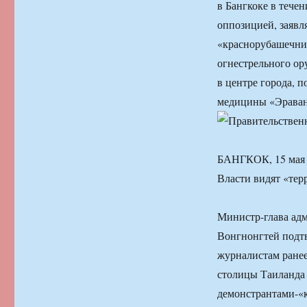
в Бангкоке в тече
оппозицией, заявл
«краснорубашечник
огнестрельного ор
в центре города, 
медицины «Эраван
БАНГКОК, 15 мая
Власти видят «тер
Министр-глава ад
Вонгнонгтей подт
журналистам ранее
столицы Таиланда 
демонстрантами-«