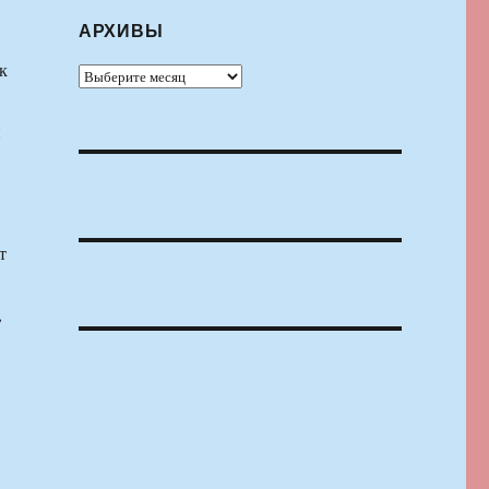
АРХИВЫ
к
Архивы
и
т
,