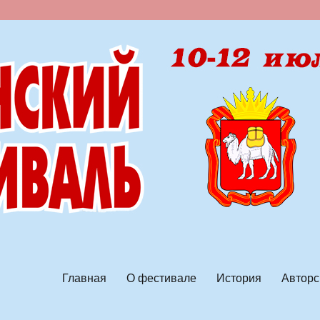
ской песни
Главная
О фестивале
История
Авторс