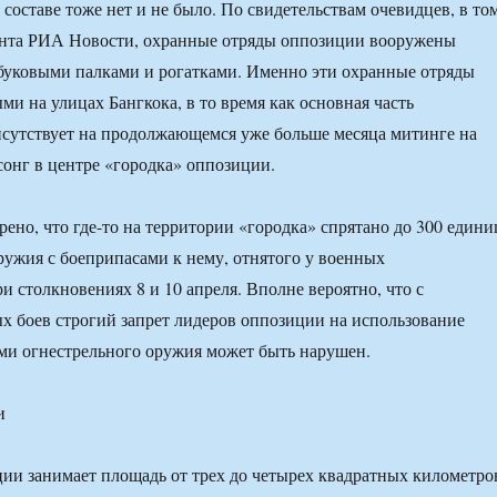
 составе тоже нет и не было. По свидетельствам очевидцев, в то
ента РИА Новости, охранные отряды оппозиции вооружены
буковыми палками и рогатками. Именно эти охранные отряды
ми на улицах Бангкока, в то время как основная часть
сутствует на продолжающемся уже больше месяца митинге на
онг в центре «городка» оппозиции.
рено, что где-то на территории «городка» спрятано до 300 едини
ружия с боеприпасами к нему, отнятого у военных
и столкновениях 8 и 10 апреля. Вполне вероятно, что с
х боев строгий запрет лидеров оппозиции на использование
ми огнестрельного оружия может быть нарушен.
и
ии занимает площадь от трех до четырех квадратных километро