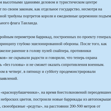
ом высотными зданиями деловом и туристическом центре
 по своим законам, как отдельное государство, несмотря на
вной трибуны портретов короля и ежедневные церемонии подъем
ьного флага Таиланда.
ройным периметром баррикад, построенных по проекту генерал
принципу глубоко эшелонированной обороны. После того, как
яжелое ранение в голову пулей снайпера, противники
ов» не скрывали радости и говорили, что теперь охрана
ь «без головы» и не сможет оказать сопротивления военным.
ом в четверг, в пятницу и субботу продемонстрировали
заявлений.
 «краснорубашечники», на время боестолкновений переодевшие
 неброских цветов, построили новые баррикады из автопокрыш
, своеобразные «редуты», на расстоянии 200-500 метров от