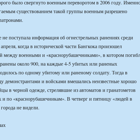
орого было свергнуто военным переворотом в 2006 году. Именн
агаемым существованием такой группы военным разрешено
патронами.
ще не поступала информация об огнестрельных ранениях среди
 апреля, когда в исторической части Бангкока произошел
ой между военными и «краснорубашечниками», в котором погиб
 ранены около 900, на каждые 4-5 убитых или раненых
одилось по одному убитому или раненому солдату. Тогда в
ду демонстрантами и войсками вмешались неизвестные хорошо
цы в черной одежде, стрелявшие из автоматов и гранатометов
ак и по «краснорубашечникам». В четверг и пятницу «людей в
 города не видели.
шах