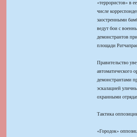
«террористов» в ее
числе корреспонд
заостренными бам
ведут бои с военны
демонстрантов при
площади Ратчапрас
Правительство уве
автоматического о
демонстрантами пр
эскалацией уличны
охранными отряда
Тактика оппозици
«Городок» оппозиц