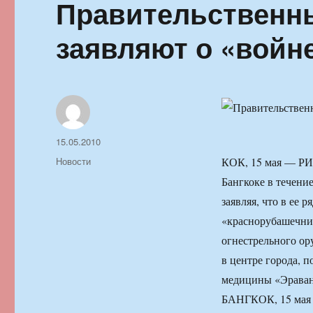
Правительственны
заявляют о «войн
Автор
Опубликовано
15.05.2010
Рубрики
Новости
КОК, 15 мая — РИ
Бангкоке в течени
заявляя, что в ее
«краснорубашечник
огнестрельного ор
в центре города, 
медицины «Эраван
БАНГКОК, 15 мая 