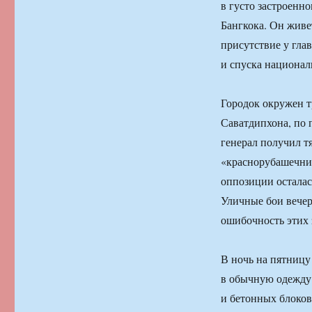
в густо застроенн
Бангкока. Он живет
присутствие у гла
и спуска национал
Городок окружен т
Саватдипхона, по 
генерал получил т
«краснорубашечник
оппозиции осталас
Уличные бои вечер
ошибочность этих 
В ночь на пятницу
в обычную одежду
и бетонных блоков