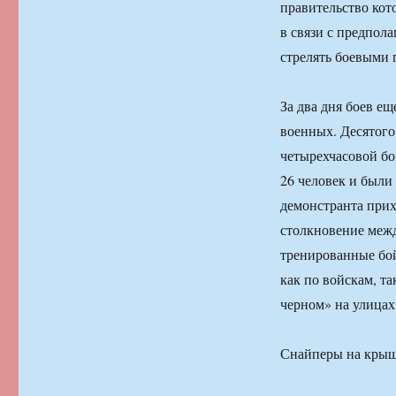
правительство кот
в связи с предпол
стрелять боевыми 
За два дня боев е
военных. Десятого
четырехчасовой б
26 человек и были
демонстранта прих
столкновение меж
тренированные бой
как по войскам, т
черном» на улицах
Снайперы на кры