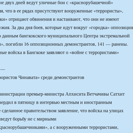
ние двух дней ведут уличные бои с «краснорубашечной»
яя, что в ее рядах присутствуют вооруженные «террористы»,
и» отрицают обвинения и настаивают, что они не имеют
ужия. За два дня боев, которые идут вокруг «городка» оппозици
по данным бангкокского муниципального Центра экстремальной
», погибли 16 оппозиционных демонстрантов, 141 — ранены.
 —
рористов Чинавата» среди демонстрантов
министрации премьер-министра Апхисита Ветчачивы Сатхит
вердил в пятницу в интервью местным и иностранным
 сделанное правительством заявление, что войска на улицах
ведут борьбу не с мирными
краснорубашечниками», а с вооруженными террористами,