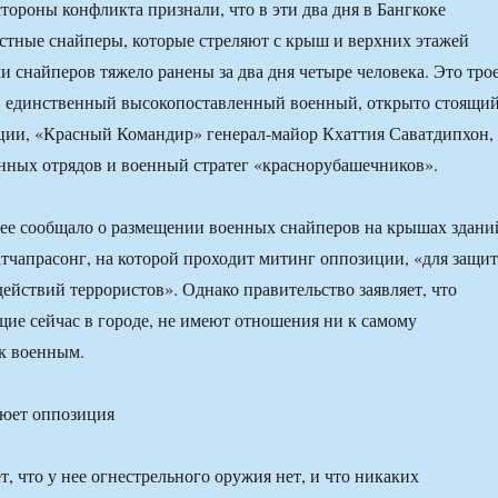
стороны конфликта признали, что в эти два дня в Бангкоке
стные снайперы, которые стреляют с крыш и верхних этажей
и снайперов тяжело ранены за два дня четыре человека. Это тро
и единственный высокопоставленный военный, открыто стоящи
ции, «Красный Командир» генерал-майор Кхаттия Саватдипхон,
нных отрядов и военный стратег «краснорубашечников».
ее сообщало о размещении военных снайперов на крышах здани
тчапрасонг, на которой проходит митинг оппозиции, «для защи
действий террористов». Однако правительство заявляет, что
ие сейчас в городе, не имеют отношения ни к самому
 к военным.
юет оппозиция
, что у нее огнестрельного оружия нет, и что никаких