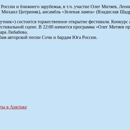
 России и ближнего зарубежья, в т.ч. участие Олег Митяев, Ле
 Михаил Цитриняк), ансамбль «Зеленая лампа» (Владислав Шадр
утник») состоится торжественное открытие фестиваля. Конкурс ав
Фестивальной сцене. В 22:00 начнется программа «Олег Митяев 
ара Либабова.
убам авторской песни Сочи и бардам Юга России.
кты в Арктике