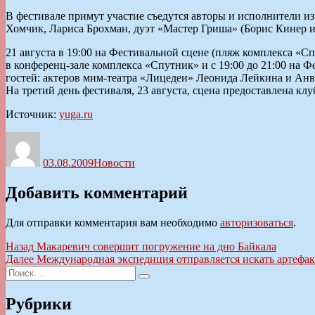
В фестивале примут участие съедутся авторы и исполнители из
Хомчик, Лариса Брохман, дуэт «Мастер Гриша» (Борис Кинер и
21 августа в 19:00 на Фестивальной сцене (пляж комплекса «Сп
в конференц-зале комплекса «Спутник» и с 19:00 до 21:00 на 
гостей: актеров мим-театра «Лицедеи» Леонида Лейкина и Анв
На третий день фестиваля, 23 августа, сцена предоставлена кл
Источник:
yuga.ru
Автор
Опубликовано
Рубрики
03.08.2009
Новости
Добавить комментарий
Для отправки комментария вам необходимо
авторизоваться
.
Навигация
Предыдущая
Назад
Макаревич совершит погружение на дно Байкала
запись:
Следующая
Далее
Международная экспедиция отправляется искать артефа
по
Искать:
запись:
Поиск
записям
Рубрики