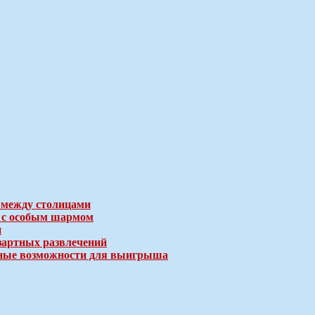
 между столицами
е с особым шармом
и
зартных развлечений
ичные возможности для выигрыша