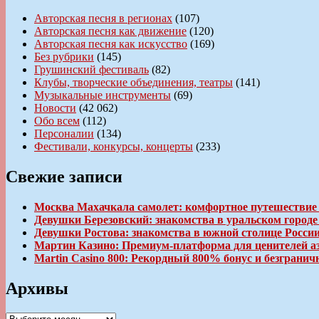
Авторская песня в регионах
(107)
Авторская песня как движение
(120)
Авторская песня как искусство
(169)
Без рубрики
(145)
Грушинский фестиваль
(82)
Клубы, творческие объединения, театры
(141)
Музыкальные инструменты
(69)
Новости
(42 062)
Обо всем
(112)
Персоналии
(134)
Фестивали, конкурсы, концерты
(233)
Свежие записи
Москва Махачкала самолет: комфортное путешествие
Девушки Березовский: знакомства в уральском город
Девушки Ростова: знакомства в южной столице Росси
Мартин Казино: Премиум-платформа для ценителей а
Martin Casino 800: Рекордный 800% бонус и безгран
Архивы
Архивы