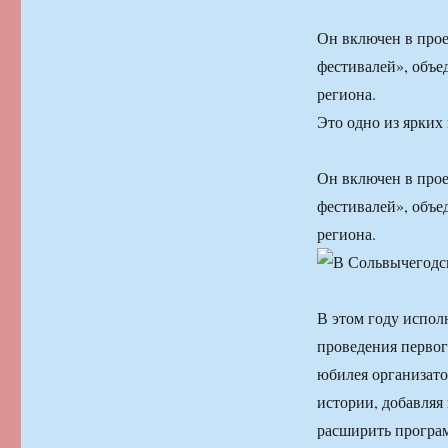
Он включен в прое
фестивалей», объ
региона.
Это одно из ярких
Он включен в прое
фестивалей», объ
региона.
В этом году испол
проведения первог
юбилея организато
истории, добавляя
расширить програм