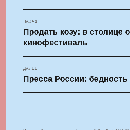
Навигация
НАЗАД
по
Продать козу: в столице
Предыдущая
запись:
записям
кинофестиваль
ДАЛЕЕ
Пресса России: бедность
Следующая
запись: