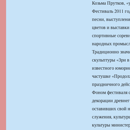
Козьма Прутков, «у
Фестиваль 2011 го
песни, выступлени
цветов и выставки
спортивные соревн
народных промысл
Традиционно знач
скульптуры «Зри в
известного юморис
частушке «Продолж
праздничного дейс
Фоном фестиваля с
декорации древне
оставивших свой н
служения, культур
культуры министер