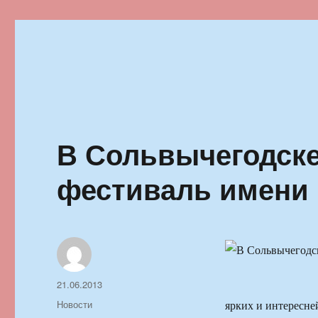
Ильменский фестиваль автор
В Сольвычегодске
фестиваль имени
Автор
Опубликовано
21.06.2013
Рубрики
Новости
ярких и интересне