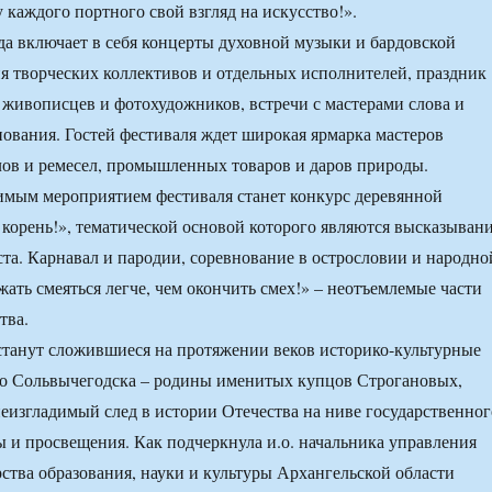
 каждого портного свой взгляд на искусство!».
да включает в себя концерты духовной музыки и бардовской
я творческих коллективов и отдельных исполнителей, праздник
 живописцев и фотохудожников, встречи с мастерами слова и
ования. Гостей фестиваля ждет широкая ярмарка мастеров
ов и ремесел, промышленных товаров и даров природы.
имым мероприятием фестиваля станет конкурс деревянной
 корень!», тематической основой которого являются высказыван
та. Карнавал и пародии, соревнование в острословии и народно
ать смеяться легче, чем окончить смех!» – неотъемлемые части
тва.
танут сложившиеся на протяжении веков историко-культурные
го Сольвычегодска – родины именитых купцов Строгановых,
еизгладимый след в истории Отечества на ниве государственног
ы и просвещения. Как подчеркнула и.о. начальника управления
ства образования, науки и культуры Архангельской области