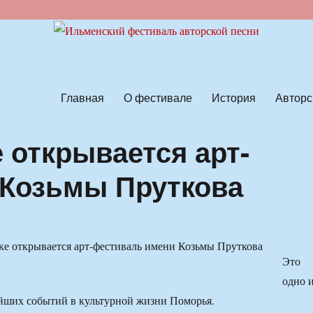
ской песни
Главная
О фестивале
История
Авторс
 открывается арт-
 Козьмы Пруткова
Это
одно 
йших событий в культурной жизни Поморья.