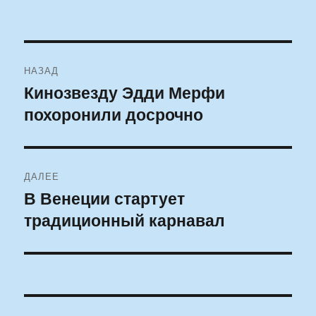
Навигация
НАЗАД
по
Кинозвезду Эдди Мерфи
Предыдущая
похоронили досрочно
запись:
записям
ДАЛЕЕ
В Венеции стартует
Следующая
традиционный карнавал
запись: