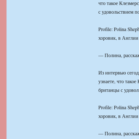
что такое Клезмер
с удовольствием п
Profile: Polina She
хоровик, в Англии 
— Полина, расскаж
Из интервью сего
узнаете, что такое
британцы с удовол
Profile: Polina She
хоровик, в Англии 
— Полина, расскаж