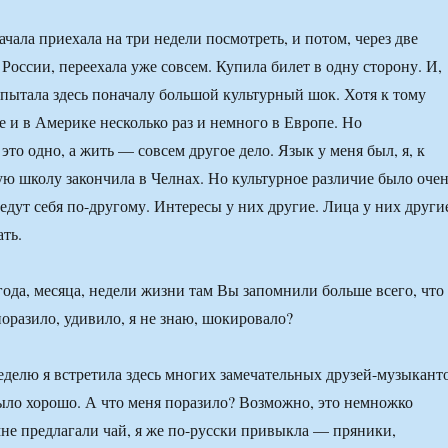
чала приехала на три недели посмотреть, и потом, через две
России, переехала уже совсем. Купила билет в одну сторону. И,
испытала здесь поначалу большой культурный шок. Хотя к тому
е и в Америке несколько раз и немного в Европе. Но
то одно, а жить — совсем другое дело. Язык у меня был, я, к
ую школу закончила в Челнах. Но культурное различие было оче
едут себя по-другому. Интересы у них другие. Лица у них други
ть.
года, месяца, недели жизни там Вы запомнили больше всего, что
поразило, удивило, я не знаю, шокировало?
делю я встретила здесь многих замечательных друзей-музыкант
ыло хорошо. А что меня поразило? Возможно, это немножко
мне предлагали чай, я же по-русски привыкла — пряники,