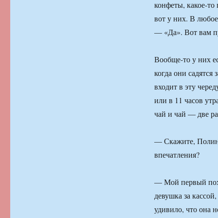
конфеты, какое-то 
вот у них. В любое
— «Да». Вот вам п
Вообще-то у них ес
когда они садятся з
входит в эту черед
или в 11 часов ут
чай и чай — две р
— Скажите, Полина
впечатления?
— Мой первый похо
девушка за кассой,
удивило, что она н