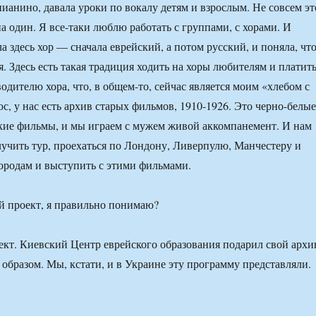
пианино, давала уроки по вокалу детям и взрослым. Не совсем эт
а один. Я все-таки люблю работать с группами, с хорами. И
 здесь хор — сначала еврейский, а потом русский, и поняла, чт
. Здесь есть такая традиция ходить на хоры любителям и платит
водителю хора, что, в общем-то, сейчас является моим «хлебом с
с, у нас есть архив старых фильмов, 1910-1926. Это черно-белые
кие фильмы, и мы играем с мужем живой аккомпанемент. И нам
олучить тур, проехаться по Лондону, Ливерпулю, Манчестеру и
ородам и выступить с этими фильмами.
 проект, я правильно понимаю?
ект. Киевский Центр еврейского образования подарил свой архи
 образом. Мы, кстати, и в Украине эту программу представляли.
.