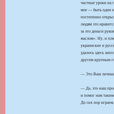
частные уроки на 
мое — быть один н
постепенно открыла
людям это нравится
за это деньги руко
маслом». Ну, и плю
украинские и русс
удалось здесь зап
другим крупным г
— Это Ваш личный
— Да, это наш про
и помог нам таким
До сих пор играем