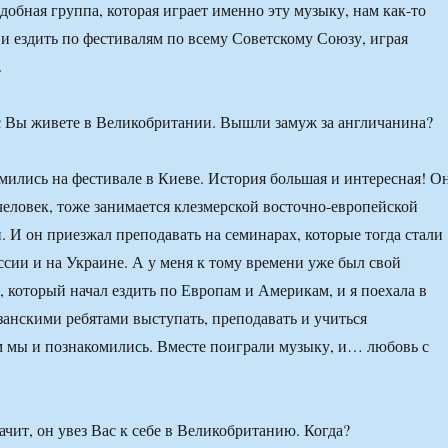
добная группа, которая играет именно эту музыку, нам как-то
 и ездить по фестивалям по всему Советскому Союзу, играя
.
 Вы живете в Великобритании. Вышли замуж за англичанина?
ились на фестивале в Киеве. История большая и интересная! О
человек, тоже занимается клезмерской восточно-европейской
. И он приезжал преподавать на семинарах, которые тогда стали
сии и на Украине. А у меня к тому времени уже был свой
, который начал ездить по Европам и Америкам, и я поехала в
занскими ребятами выступать, преподавать и учиться
 мы и познакомились. Вместе поиграли музыку, и… любовь с
ачит, он увез Вас к себе в Великобританию. Когда?