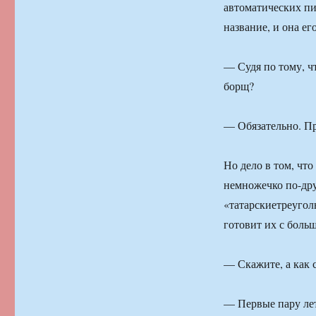
автоматических пи
название, и она ег
— Судя по тому, чт
борщ?
— Обязательно. Пр
Но дело в том, чт
немножечко по-дру
«татарскиетреугол
готовит их с боль
— Скажите, а как 
— Первые пару лет 