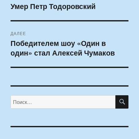
по
Умер Петр Тодоровский
Предыдущая
запись:
записям
ДАЛЕЕ
Победителем шоу «Один в
Следующая
один» стал Алексей Чумаков
запись:
ПО
Искать: