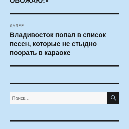
ОБОЖАЮ!»
записям
ДАЛЕЕ
Владивосток попал в список
Следующая
песен, которые не стыдно
запись:
поорать в караоке
ПО
Искать: