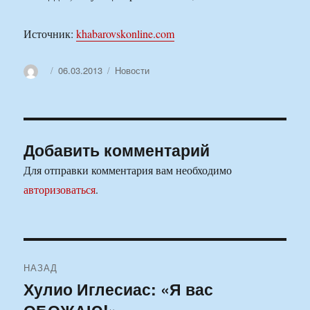
Источник:
khabarovskonline.com
Автор
Опубликовано
Рубрики
06.03.2013
Новости
Добавить комментарий
Для отправки комментария вам необходимо
авторизоваться
.
Навигация
НАЗАД
по
Хулио Иглесиас: «Я вас
Предыдущая
запись: