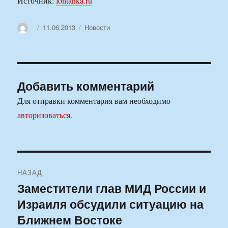
Источник:
fontanka.ru
Автор
Опубликовано
Рубрики
11.06.2013
Новости
Добавить комментарий
Для отправки комментария вам необходимо
авторизоваться
.
Навигация
НАЗАД
по
Заместители глав МИД России и
Предыдущая
Израиля обсудили ситуацию на
запись:
записям
Ближнем Востоке