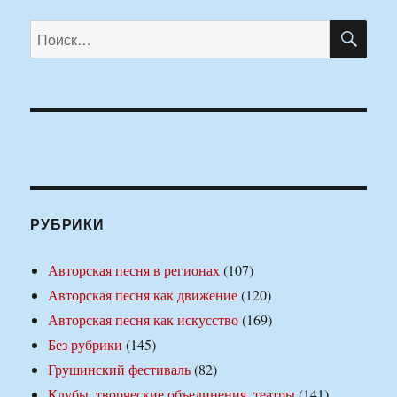
ПО
Искать:
РУБРИКИ
Авторская песня в регионах
(107)
Авторская песня как движение
(120)
Авторская песня как искусство
(169)
Без рубрики
(145)
Грушинский фестиваль
(82)
Клубы, творческие объединения, театры
(141)