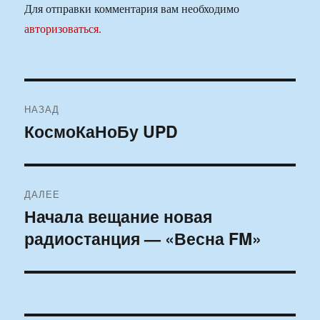
Для отправки комментария вам необходимо
авторизоваться
.
Навигация
НАЗАД
по
КосмоКаНоБу UPD
Предыдущая
запись:
записям
ДАЛЕЕ
Начала вещание новая
Следующая
радиостанция — «Весна FM»
запись: