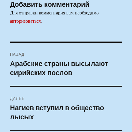
Добавить комментарий
Для отправки комментария вам необходимо
авторизоваться
.
Навигация
НАЗАД
по
Арабские страны высылают
Предыдущая
сирийских послов
запись:
записям
ДАЛЕЕ
Нагиев вступил в общество
Следующая
лысых
запись: