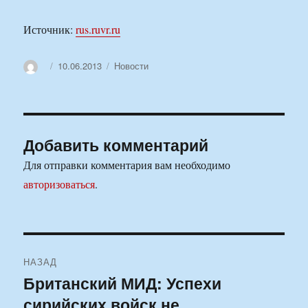
Источник:
rus.ruvr.ru
Автор
Опубликовано
Рубрики
10.06.2013
Новости
Добавить комментарий
Для отправки комментария вам необходимо
авторизоваться
.
Навигация
НАЗАД
по
Британский МИД: Успехи
Предыдущая
сирийских войск не
запись:
записям