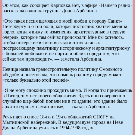
Об этом, как сообщает Карповка.Нет, в эфире «Нашего радио»
рассказала солистка группы Диана Арбенина.
«Это такая песня щемящая о моей любви к городу Санкт-
Петербургу и о той боли, которая постоянно хватает меня за
горло, когда я вижу те изменения, архитектурные в первую
очередь, которые там сейчас происходят. Мне бы хотелось,
чтобы питерские власти все-таки относились к
пострясающему памятнику историческому и архитектурному
с большей любовью и не портили облик города тем, что
сейчас там происходит», — заметила Арбенина.
Певица назвала градостроительную политику Смольного
«бедой» и посетовала, что помочь родному городу может
«только буквально этой песней».
«Я не могу спокойно проходить мимо. И когда ты приезжаешь
в Питер, там нет твоего общежития. Здесь они совершенно
случайно шар-бабой попали не в то здание; это здание было
архитектурным памятником», — сказала Арбенина.
Речь идет о сносе 18-го и 19-го общежитий СПбГУ на
Мытнинской набережной. В ведущем вузе города на Неве
Диана Арбенина училась в 1994-1998 годах.