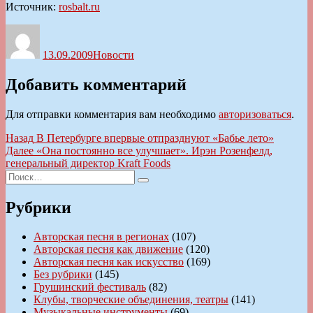
Источник:
rosbalt.ru
Автор
Опубликовано
Рубрики
13.09.2009
Новости
Добавить комментарий
Для отправки комментария вам необходимо
авторизоваться
.
Навигация
Предыдущая
Назад
В Петербурге впервые отпразднуют «Бабье лето»
запись:
Следующая
Далее
«Она постоянно все улучшает». Ирэн Розенфелд,
по
запись:
генеральный директор Kraft Foods
записям
Искать:
Поиск
Рубрики
Авторская песня в регионах
(107)
Авторская песня как движение
(120)
Авторская песня как искусство
(169)
Без рубрики
(145)
Грушинский фестиваль
(82)
Клубы, творческие объединения, театры
(141)
Музыкальные инструменты
(69)