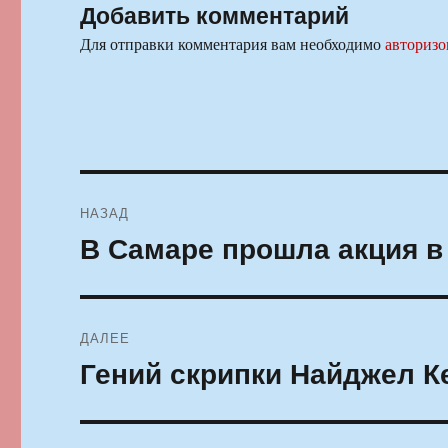
Добавить комментарий
Для отправки комментария вам необходимо
авторизо
Навигация
НАЗАД
по
В Самаре прошла акция в
Предыдущая
запись:
записям
ДАЛЕЕ
Гений скрипки Найджел К
Следующая
запись: