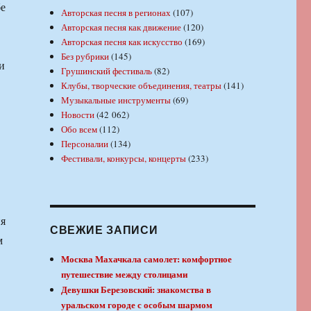
бе
Авторская песня в регионах
(107)
Авторская песня как движение
(120)
Авторская песня как искусство
(169)
Без рубрики
(145)
и
Грушинский фестиваль
(82)
Клубы, творческие объединения, театры
(141)
Музыкальные инструменты
(69)
Новости
(42 062)
Обо всем
(112)
Персоналии
(134)
Фестивали, конкурсы, концерты
(233)
ия
СВЕЖИЕ ЗАПИСИ
м
Москва Махачкала самолет: комфортное
путешествие между столицами
Девушки Березовский: знакомства в
уральском городе с особым шармом