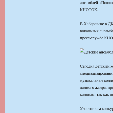
ансамблей «Поюще
КНОТОК.
В Хабаровске в ДК
вокальных ансамб
пресс-службе КН
Сегодня детским 
специализированн
музыкальные колле
данного жанра: пр
канонам, так как о
Участникам конкур