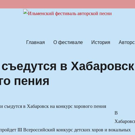
ской песни
Главная
О фестивале
История
Авторс
 съедутся в Хабаровск
го пения
В
Хабаровс
ройдет III Всероссийский конкурс детских хоров и вокальных