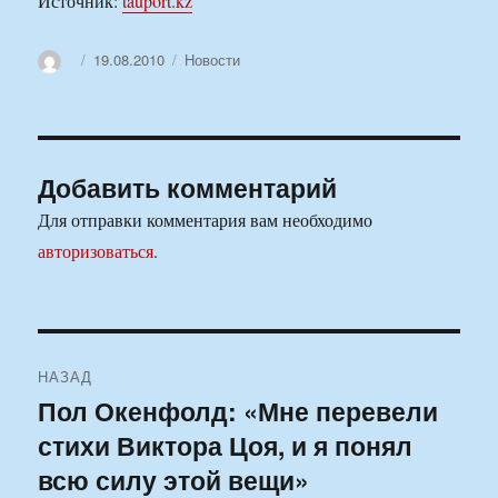
Источник:
tauport.kz
Автор
Опубликовано
Рубрики
19.08.2010
Новости
Добавить комментарий
Для отправки комментария вам необходимо
авторизоваться
.
Навигация
НАЗАД
по
Пол Окенфолд: «Мне перевели
Предыдущая
стихи Виктора Цоя, и я понял
запись:
записям
всю силу этой вещи»