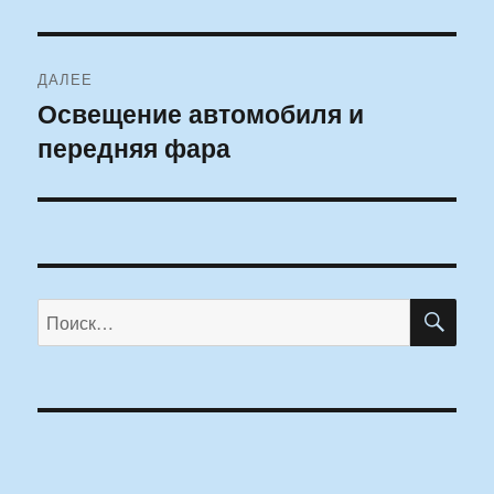
ДАЛЕЕ
Освещение автомобиля и
Следующая
передняя фара
запись:
ПО
Искать: