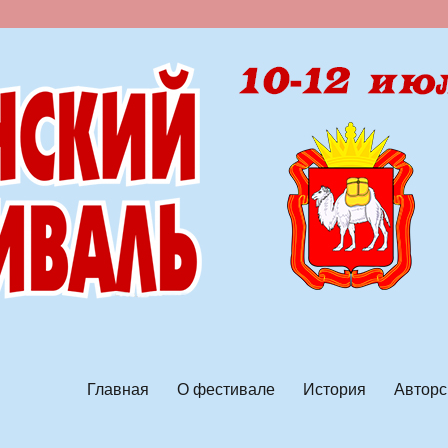
ской песни
Главная
О фестивале
История
Авторс