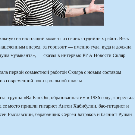
ильную на настоящий момент из своих студийных работ. Весь
нацеленным вперед, за горизонт — именно туда, куда и должна
 душа музыканта», — сказал в интервью РИА Новости Скляр.
тала первой совместной работой Скляра с новым составом
ов современной рок-н-ролльной школы.
та, группа «Ва-БанкЪ», образованная им в 1986 году, «перестал
на ее место пришли гитарист Антон Хабибулин, бас-гитарист и
сей Рыславский, барабанщик Сергей Батраков и баянист Рушан