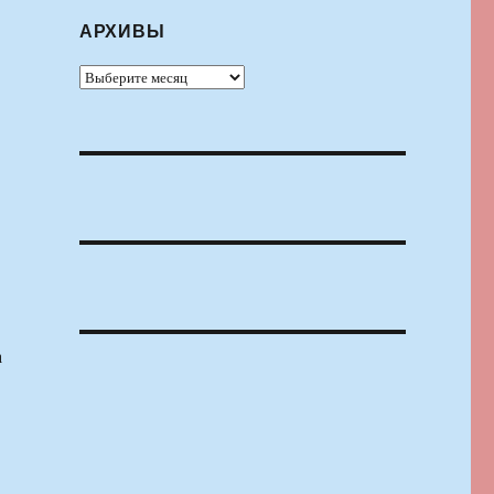
АРХИВЫ
Архивы
а