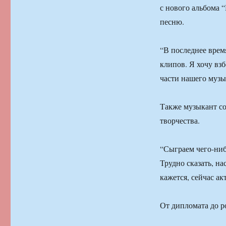
с нового альбома 
песню.
“В последнее врем
клипов. Я хочу взб
части нашего музы
Также музыкант со
творчества.
“Сыграем чего-ниб
Трудно сказать, на
кажется, сейчас а
От дипломата до р