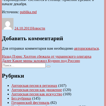
начале декабря.
Источник:
publika.md
Автор
Опубликовано
Рубрики
24.10.2011
Новости
Добавить комментарий
Для отправки комментария вам необходимо
авторизоваться
.
Навигация
Предыдущая
Назад
Пэрис Хилтон сбежала от украинского олигарха
запись:
Следующая
Далее
Какие мины заложил Кудрин под Россию
по
Искать:
запись:
Поиск
записям
Рубрики
Авторская песня в регионах
(107)
Авторская песня как движение
(120)
Авторская песня как искусство
(169)
Без рубрики
(145)
Грушинский фестиваль
(82)