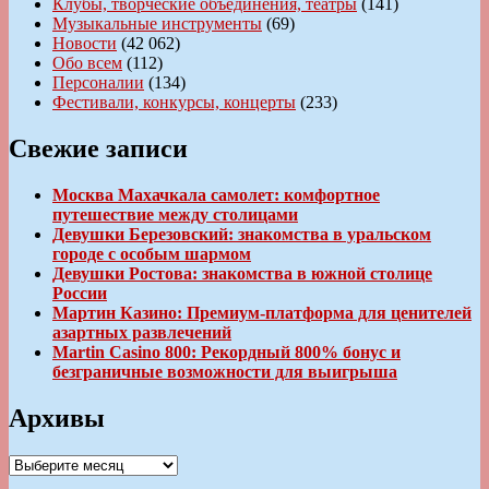
Клубы, творческие объединения, театры
(141)
Музыкальные инструменты
(69)
Новости
(42 062)
Обо всем
(112)
Персоналии
(134)
Фестивали, конкурсы, концерты
(233)
Свежие записи
Москва Махачкала самолет: комфортное
путешествие между столицами
Девушки Березовский: знакомства в уральском
городе с особым шармом
Девушки Ростова: знакомства в южной столице
России
Мартин Казино: Премиум-платформа для ценителей
азартных развлечений
Martin Casino 800: Рекордный 800% бонус и
безграничные возможности для выигрыша
Архивы
Архивы