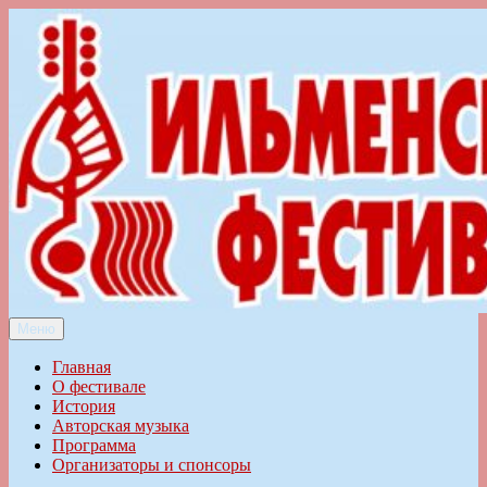
Перейти
к
содержимому
Меню
Ильменский фестиваль авторской песни
Главная
О фестивале
История
Авторская музыка
Программа
Организаторы и спонсоры