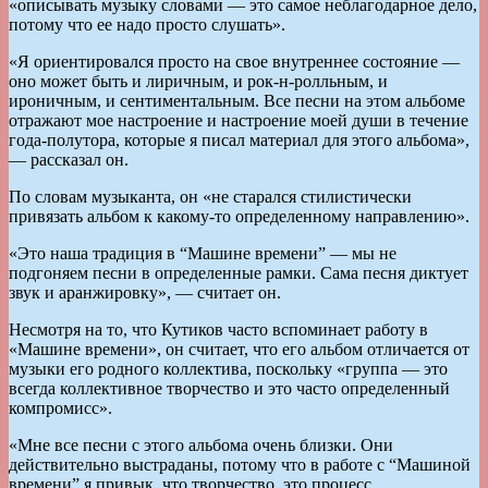
«описывать музыку словами — это самое неблагодарное дело,
потому что ее надо просто слушать».
«Я ориентировался просто на свое внутреннее состояние —
оно может быть и лиричным, и рок-н-ролльным, и
ироничным, и сентиментальным. Все песни на этом альбоме
отражают мое настроение и настроение моей души в течение
года-полутора, которые я писал материал для этого альбома»,
— рассказал он.
По словам музыканта, он «не старался стилистически
привязать альбом к какому-то определенному направлению».
«Это наша традиция в “Машине времени” — мы не
подгоняем песни в определенные рамки. Сама песня диктует
звук и аранжировку», — считает он.
Несмотря на то, что Кутиков часто вспоминает работу в
«Машине времени», он считает, что его альбом отличается от
музыки его родного коллектива, поскольку «группа — это
всегда коллективное творчество и это часто определенный
компромисс».
«Мне все песни с этого альбома очень близки. Они
действительно выстраданы, потому что в работе с “Машиной
времени” я привык, что творчество, это процесс