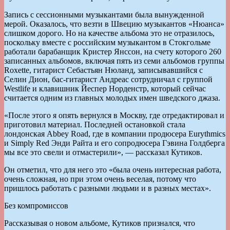
Запись с сессионными музыкантами была вынужденной
мерой. Оказалось, что везти в Швецию музыкантов «Нюанса»
слишком дорого. Но на качестве альбома это не отразилось,
поскольку вместе с российским музыкантом в Стокгольме
работали барабанщик Кристер Янссон, на счету которого 260
записанных альбомов, включая пять из семи альбомов группы
Roxette, гитарист Себастьян Нюланд, записывавшийся с
Селин Дион, бас-гитарист Андреас сотрудничал с группой
Westlife и клавишник Йеспер Норденстр, который сейчас
считается одним из главных молодых имен шведского джаза.
«После этого я опять вернулся в Москву, где отредактировал и
приготовил материал. Последней остановкой стала
лондонская Abbey Road, где в компании продюсера Eurythmics
и Simply Red Энди Райта и его сопродюсера Гэвина Голдберга
мы все это свели и отмастерили», — рассказал Кутиков.
Он отметил, что для него это «была очень интересная работа,
очень сложная, но при этом очень веселая, потому что
пришлось работать с разными людьми и в разных местах».
Без компромиссов
Рассказывая о новом альбоме, Кутиков признался, что