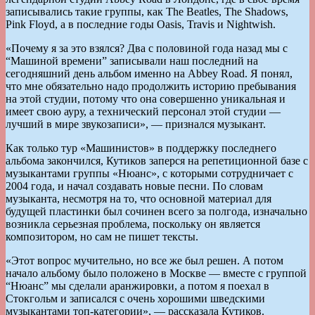
записывались такие группы, как The Beatles, The Shadows,
Pink Floyd, а в последние годы Oasis, Travis и Nightwish.
«Почему я за это взялся? Два с половиной года назад мы с
“Машиной времени” записывали наш последний на
сегодняшний день альбом именно на Abbey Road. Я понял,
что мне обязательно надо продолжить историю пребывания
на этой студии, потому что она совершенно уникальная и
имеет свою ауру, а технический персонал этой студии —
лучший в мире звукозаписи», — признался музыкант.
Как только тур «Машинистов» в поддержку последнего
альбома закончился, Кутиков заперся на репетиционной базе с
музыкантами группы «Нюанс», с которыми сотрудничает с
2004 года, и начал создавать новые песни. По словам
музыканта, несмотря на то, что основной материал для
будущей пластинки был сочинен всего за полгода, изначально
возникла серьезная проблема, поскольку он является
композитором, но сам не пишет тексты.
«Этот вопрос мучительно, но все же был решен. А потом
начало альбому было положено в Москве — вместе с группой
“Нюанс” мы сделали аранжировки, а потом я поехал в
Стокгольм и записался с очень хорошими шведскими
музыкантами топ-категории», — рассказала Кутиков.