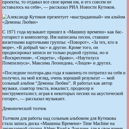
проекты, то отдавал все свое время им, и его совсем не
оставалось на себя», — рассказал РИА Новости Кутиков.
С 1971 года музыкант пришел в «Машину времени» как бас-
гитарист и композитор. Им написаны песни, ставшие
визитными карточками группы: «Поворот», «За тех, кто в
море», «В добрый час» и другие. Кроме того, он
продюсировал записи не только родной группы, но и
«Воскресения», «Секрета», «Браво», «Наутилуса
Помпилиуса», Максима Леонидова, «Лицея» и других.
«Последние полтора-два года я наконец-то потратил на себя и
получил, на мой взгляд, очень хороший результат — мой
сольный альбом “Демоны Любви”. Я работал как автор
музыки, соавтор текста, вокалист, продюсер и
инструменталист, играя в некоторых песнях на акустической
гитаре», — рассказал музыкант.
Демонический толчок
Толчком для работы над сольным альбомом для Кутикова
стала запись диска «Машины Времени» Time Machine на
легендарной студии Abbey Road в Лондоне, где в свое время