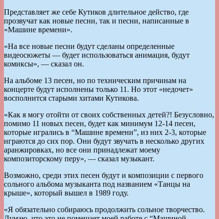
Представляет же себе Кутиков длительное действо, где
прозвучат как новые песни, так и песни, написанные в
«Машине времени».
«На все новые песни будут сделаны определенные
видеосюжеты — будет использоваться анимация, будут
комиксы», — сказал он.
На альбоме 13 песен, но по техническим причинам на
концерте будут исполнены только 11. Но этот «недочет»
восполнится старыми хитами Кутикова.
«Как я могу отойти от своих собственных детей?! Безусловно,
помимо 11 новых песен, будет как минимум 12-14 песен,
которые игрались в “Машине времени”, из них 2-3, которые
играются до сих пор. Они будут звучать в несколько других
аранжировках, но все они принадлежат моему
композиторскому перу», — сказал музыкант.
Возможно, среди этих песен будут и композиции с первого
сольного альбома музыканта под названием «Танцы на
крыше», который вышел в 1989 году.
«Я обязательно собираюсь продолжить сольное творчество.
Думаю, что это не помешает моей работе с “Машиной