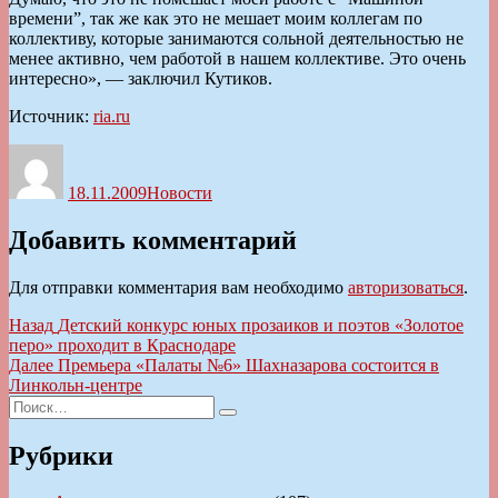
времени”, так же как это не мешает моим коллегам по
коллективу, которые занимаются сольной деятельностью не
менее активно, чем работой в нашем коллективе. Это очень
интересно», — заключил Кутиков.
Источник:
ria.ru
Автор
Опубликовано
Рубрики
18.11.2009
Новости
Добавить комментарий
Для отправки комментария вам необходимо
авторизоваться
.
Навигация
Предыдущая
Назад
Детский конкурс юных прозаиков и поэтов «Золотое
запись:
перо» проходит в Краснодаре
по
Следующая
Далее
Премьера «Палаты №6» Шахназарова состоится в
записям
запись:
Линкольн-центре
Искать:
Поиск
Рубрики