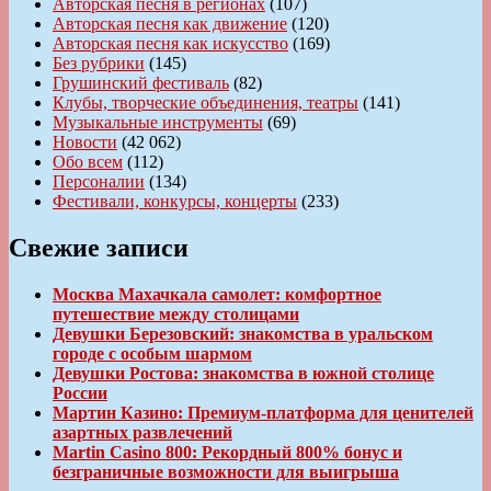
Авторская песня в регионах
(107)
Авторская песня как движение
(120)
Авторская песня как искусство
(169)
Без рубрики
(145)
Грушинский фестиваль
(82)
Клубы, творческие объединения, театры
(141)
Музыкальные инструменты
(69)
Новости
(42 062)
Обо всем
(112)
Персоналии
(134)
Фестивали, конкурсы, концерты
(233)
Свежие записи
Москва Махачкала самолет: комфортное
путешествие между столицами
Девушки Березовский: знакомства в уральском
городе с особым шармом
Девушки Ростова: знакомства в южной столице
России
Мартин Казино: Премиум-платформа для ценителей
азартных развлечений
Martin Casino 800: Рекордный 800% бонус и
безграничные возможности для выигрыша