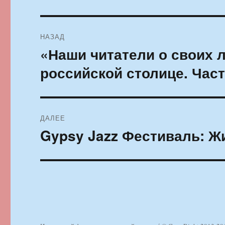
Навигация
НАЗАД
по
«Наши читатели о своих 
Предыдущая
запись:
записям
российской столице. Част
ДАЛЕЕ
Gypsy Jazz Фестиваль: Ж
Следующая
запись: