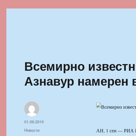
Ильменский фестиваль автор
Всемирно извест
Азнавур намерен 
Автор
Опубликовано
01.09.2010
Рубрики
Новости
АН, 1 сен — РИА 