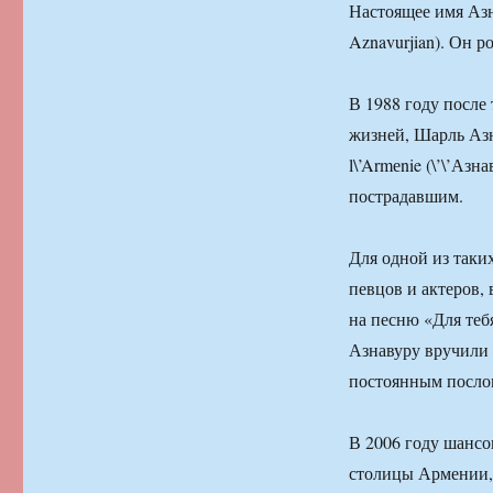
Настоящее имя Аз
Aznavurjian). Он р
В 1988 году после
жизней, Шарль Азн
l\’Armеnie (\’\’Аз
пострадавшим.
Для одной из таки
певцов и актеров,
на песню «Для теб
Азнавуру вручили
постоянным посл
В 2006 году шансо
столицы Армении,