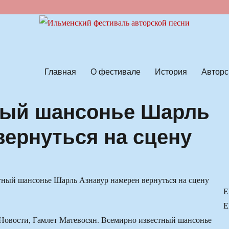
ской песни
Главная
О фестивале
История
Авторс
ный шансонье Шарль
вернуться на сцену
Е
Е
Новости, Гамлет Матевосян. Всемирно известный шансонье