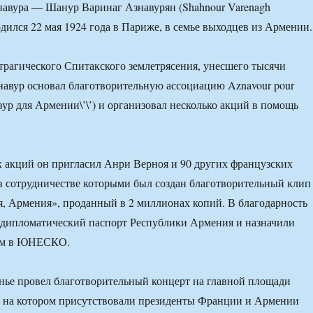
навура — Шанур Варинаг Азнавурян (Shahnour Varenagh
одился 22 мая 1924 года в Париже, в семье выходцев из Армении.
 трагического Спитакского землетрясения, унесшего тысячи
авур основал благотворительную ассоциацию Aznavour pour
навур для Армении\’\’) и организовал несколько акций в помощь
х акций он пригласил Анри Верноя и 90 других французских
 в сотрудничестве которыми был создан благотворительный клип
я, Армения», проданный в 2 миллионах копий. В благодарность
 дипломатический паспорт Республики Армения и назначили
ом в ЮНЕСКО.
нье провел благотворительный концерт на главной площади
 на котором присутствовали президенты Франции и Армении