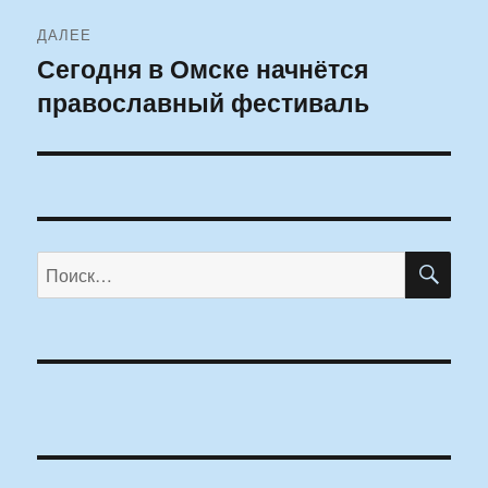
ДАЛЕЕ
Сегодня в Омске начнётся
Следующая
православный фестиваль
запись:
ПО
Искать: