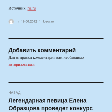
Источник:
ria.ru
Автор
Опубликовано
Рубрики
19.06.2012
Новости
Добавить комментарий
Для отправки комментария вам необходимо
авторизоваться
.
Навигация
НАЗАД
по
Легендарная певица Елена
Предыдущая
Образцова проведет конкурс
запись:
записям