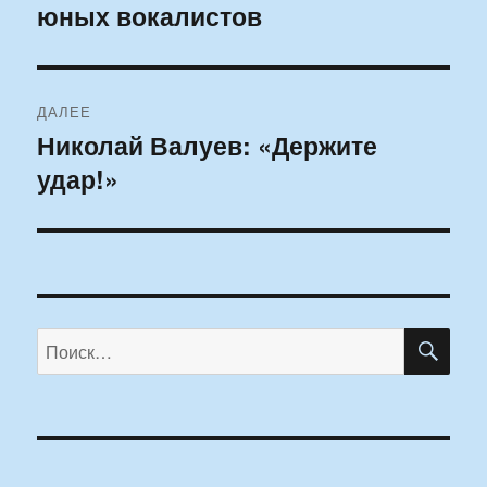
юных вокалистов
ДАЛЕЕ
Николай Валуев: «Держите
Следующая
удар!»
запись:
ПО
Искать: