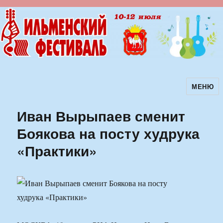
МЕНЮ
Ильменский фестиваль авторской
песни
Иван Вырыпаев сменит
Боякова на посту худрука
«Практики»