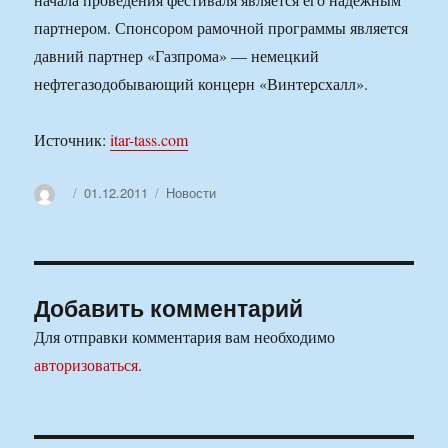
партнером. Спонсором рамочной программы является
давний партнер «Газпрома» — немецкий
нефтегазодобывающий концерн «Винтерсхалл».
Источник:
itar-tass.com
Автор
Опубликовано
Рубрики
01.12.2011
Новости
Добавить комментарий
Для отправки комментария вам необходимо
авторизоваться
.