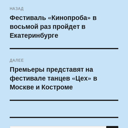
Навигация
НАЗАД
по
Фестиваль «Кинопроба» в
Предыдущая
восьмой раз пройдет в
запись:
записям
Екатеринбурге
ДАЛЕЕ
Премьеры представят на
Следующая
фестивале танцев «Цех» в
запись:
Москве и Костроме
ПО