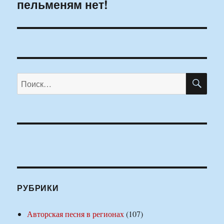
пельменям нет!
запись:
ПО
Искать:
РУБРИКИ
Авторская песня в регионах
(107)