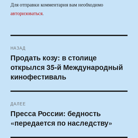
Для отправки комментария вам необходимо
авторизоваться
.
Навигация
НАЗАД
по
Продать козу: в столице
Предыдущая
открылся 35-й Международный
запись:
записям
кинофестиваль
ДАЛЕЕ
Пресса России: бедность
Следующая
«передается по наследству»
запись: