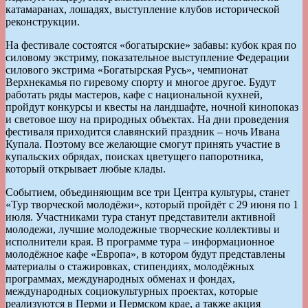
катамаранах, лошадях, выступление клубов исторической
реконструкции.
На фестивале состоятся «богатырские» забавы: кубок края по
силовому экстриму, показательное выступление Федерации
силового экстрима «Богатырская Русь», чемпионат
Верхнекамья по гиревому спорту и многое другое. Будут
работать ряды мастеров, кафе с национальной кухней,
пройдут конкурсы и квесты на ландшафте, ночной кинопоказ
и световое шоу на природных объектах. На дни проведения
фестиваля приходится славянский праздник – ночь Ивана
Купала. Поэтому все желающие смогут принять участие в
купальских обрядах, поисках цветущего папоротника,
который открывает любые клады.
Событием, объединяющим все три Центра культуры, станет
«Тур творческой молодёжи», который пройдёт с 29 июня по 1
июля. Участниками тура станут представители активной
молодежи, лучшие молодежные творческие коллективы и
исполнители края. В программе тура – информационное
молодёжное кафе «Европа», в котором будут представлены
материалы о стажировках, стипендиях, молодёжных
программах, международных обменах и фондах,
международных социокультурных проектах, которые
реализуются в Перми и Пермском крае, а также акция