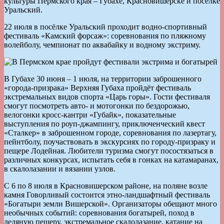
культуры Пермского края – Губахе, Красновишерске и посёлке
Уральский.
22 июля в посёлке Уральский проходит водно-спортивный
фестиваль «Камский форсаж»: соревнования по пляжному
волейболу, чемпионат по аквабайку и водному экстриму.
В Губахе 30 июня – 1 июля, на территории заброшенного
«города-призрака» Верхняя Губаха пройдёт фестиваль
экстремальных видов спорта «Царь горы». Гости фестиваля
смогут посмотреть авто- и мотогонки по бездорожью,
велогонки кросс-кантри «Губайк», показательные
выступления по роуп-джампингу, приключенческий квест
«Сталкер» в заброшенном городе, соревнования по лазертагу,
пейнтболу, поучаствовать в экскурсиях по городу-призраку и
пещере Лодейная. Любители туризма смогут посостязаться в
различных конкурсах, испытать себя в гонках на катамаранах,
в скалолазании и вязании узлов.
С 6 по 8 июля в Красновишерском районе, на поляне возле
камня Говорливый состоится этно-ландшафтный фестиваль
«Богатыри земли Вишерской». Организаторы обещают много
необычных событий: соревнования богатырей, поход в
ледяную пещеру, экстремальное скалолазание, катание на