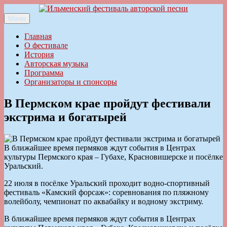
Перейти
к
Меню
Ильменский фестиваль авторской песни
содержимому
Главная
О фестивале
История
Авторская музыка
Программа
Организаторы и спонсоры
В Пермском крае пройдут фестивали
экстрима и богатырей
В ближайшее время пермяков ждут события в Центрах
культуры Пермского края – Губахе, Красновишерске и посёлке
Уральский.
22 июля в посёлке Уральский проходит водно-спортивный
фестиваль «Камский форсаж»: соревнования по пляжному
волейболу, чемпионат по аквабайку и водному экстриму.
В ближайшее время пермяков ждут события в Центрах