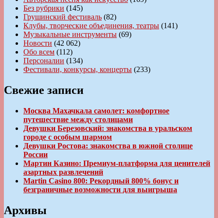
Без рубрики
(145)
Грушинский фестиваль
(82)
Клубы, творческие объединения, театры
(141)
Музыкальные инструменты
(69)
Новости
(42 062)
Обо всем
(112)
Персоналии
(134)
Фестивали, конкурсы, концерты
(233)
Свежие записи
Москва Махачкала самолет: комфортное
путешествие между столицами
Девушки Березовский: знакомства в уральском
городе с особым шармом
Девушки Ростова: знакомства в южной столице
России
Мартин Казино: Премиум-платформа для ценителей
азартных развлечений
Martin Casino 800: Рекордный 800% бонус и
безграничные возможности для выигрыша
Архивы