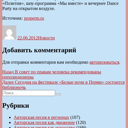
«Позитив», шоу-программа «Мы вместе» и вечернее Dance
Party на открытом воздухе.
Источник:
properm.ru
Автор
Опубликовано
Рубрики
22.06.2012
Новости
Добавить комментарий
Для отправки комментария вам необходимо
авторизоваться
.
Навигация
Предыдущая
Назад
В совет по правам человека рекомендованы
запись:
оппозиционеры
по
Следующая
Далее
Сегодня на фестивале «Белые ночи в Перми» состоится
записям
запись:
библионочь
Искать:
Поиск
Рубрики
Авторская песня в регионах
(107)
Авторская песня как движение
(120)
Авторская песня как искусство
(169)