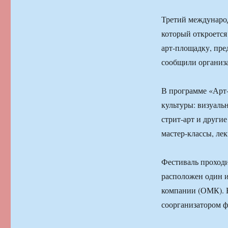
Третий международ
который откроется
арт-площадку, пр
сообщили организа
В программе «Арт
культуры: визуальн
стрит-арт и други
мастер-классы, ле
Фестиваль проходи
расположен один 
компании (ОМК). 
соорганизатором ф