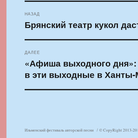
Навигация
НАЗАД
по
Брянский театр кукол да
Предыдущая
запись:
записям
ДАЛЕЕ
«Афиша выходного дня»: 
Следующая
запись:
в эти выходные в Ханты-
Ильменский фестиваль авторской песни
© CopyRight 2013-20