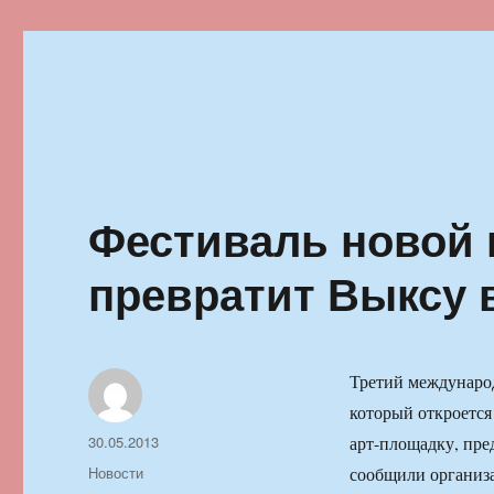
Ильменский фестиваль автор
Фестиваль новой 
превратит Выксу 
Третий международ
который откроется
Автор
Опубликовано
30.05.2013
арт-площадку, пр
Рубрики
Новости
сообщили организа