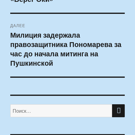
ДАЛЕЕ
Милиция задержала
Следующая
правозащитника Пономарева за
запись:
час до начала митинга на
Пушкинской
ПО
Искать: