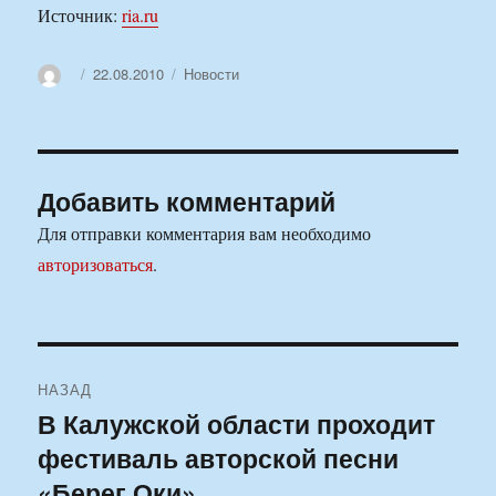
Источник:
ria.ru
Автор
Опубликовано
Рубрики
22.08.2010
Новости
Добавить комментарий
Для отправки комментария вам необходимо
авторизоваться
.
Навигация
НАЗАД
по
В Калужской области проходит
Предыдущая
фестиваль авторской песни
запись:
записям
«Берег Оки»