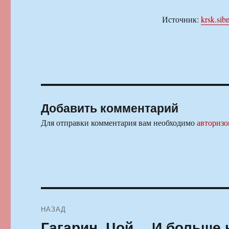
Источник:
krsk.sibn
Добавить комментарий
Для отправки комментария вам необходимо
авторизо
Навигация
НАЗАД
по
Гагарин, Цой… И больше 
Предыдущая