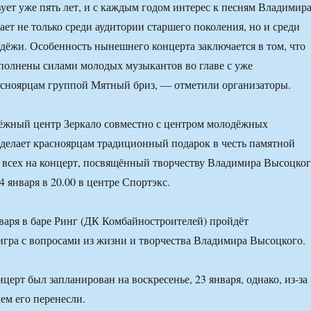
ует уже пять лет, и с каждым годом интерес к песням Владимир
ает не только среди аудитории старшего поколения, но и среди
дёжи. Особенность нынешнего концерта заключается в том, что
сполнены силами молодых музыкантов во главе с уже
сноярцам группой Мятный бриз, — отметили организаторы.
дёжный центр Зеркало совместно с центром молодёжных
делает красноярцам традиционный подарок в честь памятной
 всех на концерт, посвящённый творчеству Владимира Высоцког
 января в 20.00 в центре Спортэкс.
нваря в баре Ринг (ДК Комбайностроителей) пройдёт
игра с вопросами из жизни и творчества Владимира Высоцкого.
церт был запланирован на воскресенье, 23 января, однако, из-за
ем его перенесли.