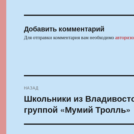
Добавить комментарий
Для отправки комментария вам необходимо
авторизо
Навигация
НАЗАД
по
Школьники из Владивосто
Предыдущая
запись:
записям
группой «Мумий Тролль»