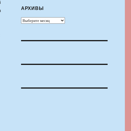
й
АРХИВЫ
а
Архивы
й