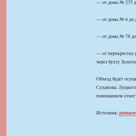
— от дома № 275 д
— от дома № 6 до 
— от дома № 78 до
— от перекрестка 
через бухту Золото
Объезд будет осущ
Суханова, Луцкого
пониманием отнес
Источник:
primame