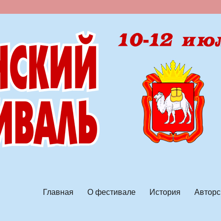
ской песни
Главная
О фестивале
История
Авторс