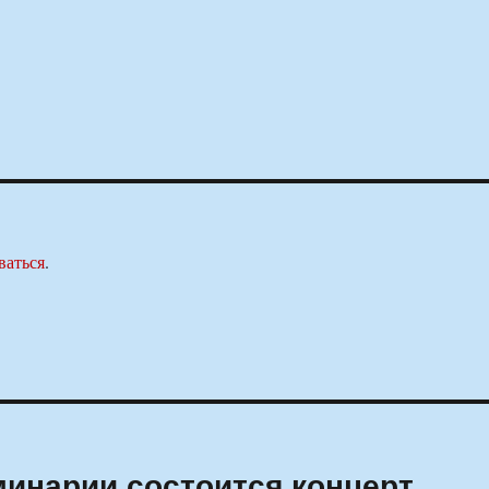
ваться
.
минарии состоится концерт