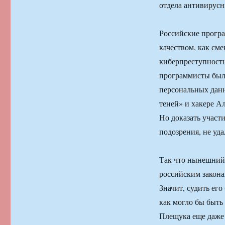
отдела антивирусн
Российские програ
качеством, как см
киберпреступност
программисты был
персональных данн
теней» и хакере А
Но доказать участ
подозрения, не уда
Так что нынешний
российским закона
Значит, судить его
как могло бы быть
Плещука еще даже