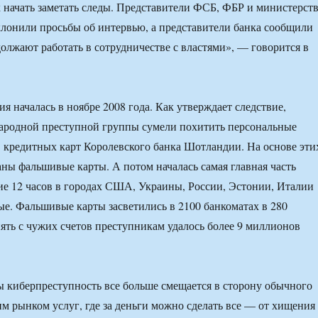
 начать заметать следы. Представители ФСБ, ФБР и министерст
онили просьбы об интервью, а представители банка сообщили
должают работать в сотрудничестве с властями», — говорится в
я началась в ноябре 2008 года. Как утверждает следствие,
ародной преступной группы сумели похитить персональные
 кредитных карт Королевского банка Шотландии. На основе эти
ны фальшивые карты. А потом началась самая главная часть
ие 12 часов в городах США, Украины, России, Эстонии, Италии
е. Фальшивые карты засветились в 2100 банкоматах в 280
нять с чужих счетов преступникам удалось более 9 миллионов
ы киберпреступность все больше смещается в сторону обычного
им рынком услуг, где за деньги можно сделать все — от хищения