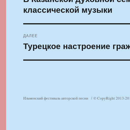
запись:
записям
классической музыки
ДАЛЕЕ
Турецкое настроение гра
Следующая
запись:
Ильменский фестиваль авторской песни
© CopyRight 2013-20