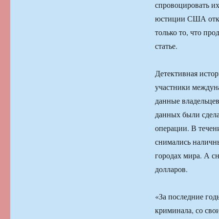
спровоцировать их
юстиции США откл
только то, что про
статье.
Детективная истори
участники междун
данные владельцев
данных были сдела
операции. В течен
снимались наличны
городах мира. А с
долларов.
«За последние год
криминала, со сво