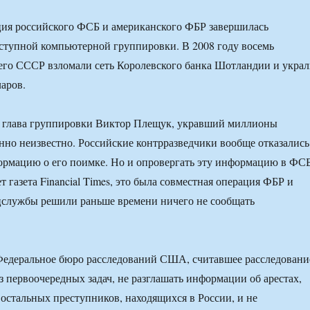
ция российского ФСБ и американского ФБР завершилась
ступной компьютерной группировки. В 2008 году восемь
его СССР взломали сеть Королевского банка Шотландии и укра
аров.
н глава группировки Виктор Плещук, укравший миллионы
нно неизвестно. Российские контрразведчики вообще отказались
ормацию о его поимке. Но и опровергать эту информацию в ФС
т газета Financial Times, это была совместная операция ФБР и
цслужбы решили раньше времени ничего не сообщать
едеральное бюро расследований США, считавшее расследовани
з первоочередных задач, не разглашать информации об арестах,
 остальных преступников, находящихся в России, и не