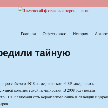
ской песни
Главная
О фестивале
История
Авторс
редили тайную
ция российского ФСБ и американского ФБР завершилась
ступной компьютерной группировки. В 2008 году восемь
его СССР взломали сеть Королевского банка Шотландии и укра
аров.