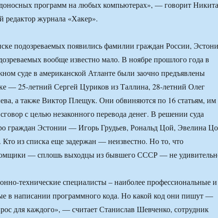
едоносных программ на любых компьютерах», — говорит Никит
й редактор журнала «Хакер».
иске подозреваемых появились фамилии граждан России, Эстон
озреваемых вообще известно мало. В ноябре прошлого года в
ном суде в американской Атланте были заочно предъявлены
ке — 25-летний Сергей Цуриков из Таллина, 28-летний Олег
ва, а также Виктор Плещук. Они обвиняются по 16 статьям, им
а сговор с целью незаконного перевода денег. В решении суда
ро граждан Эстонии — Игорь Грудьев, Рональд Цой, Эвелина Ц
 Кто из списка еще задержан — неизвестно. Но то, что
омщики — сплошь выходцы из бывшего СССР — не удивительн
нно-технические специалисты – наиболее профессиональные и
е в написании программного кода. Но какой код они пишут —
рос для каждого», — считает Станислав Шевченко, сотрудник