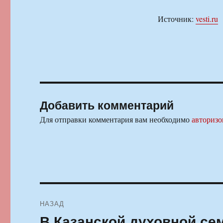
Источник:
vesti.ru
Добавить комментарий
Для отправки комментария вам необходимо
авторизо
Навигация
НАЗАД
по
В Казанской духовной се
Предыдущая