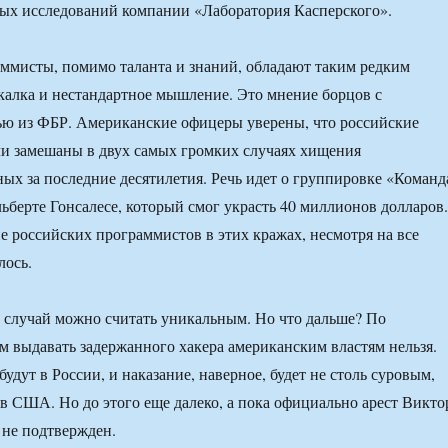
ых исследований компании «Лаборатория Касперского».
ммисты, помимо таланта и знаний, обладают таким редким
екалка и нестандартное мышление. Это мнение борцов с
ью из ФБР. Американские офицеры уверены, что российские
и замешаны в двух самых громких случаях хищения
ых за последние десятилетия. Речь идет о группировке «Команд
льберте Гонсалесе, который смог украсть 40 миллионов долларов.
ие российских программистов в этих кражах, несмотря на все
лось.
 случай можно считать уникальным. Но что дальше? По
м выдавать задержанного хакера американским властям нельзя.
 будут в России, и наказание, наверное, будет не столь суровым,
 в США. Но до этого еще далеко, а пока официально арест Викто
 не подтвержден.