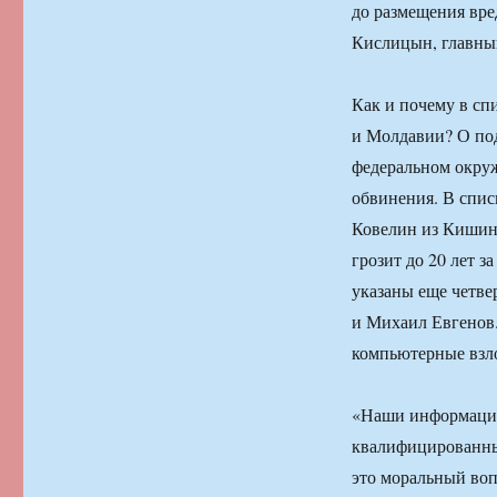
до размещения вр
Кислицын, главны
Как и почему в сп
и Молдавии? О под
федеральном окруж
обвинения. В спис
Ковелин из Кишине
грозит до 20 лет з
указаны еще четве
и Михаил Евгенов.
компьютерные взл
«Наши информацио
квалифицированны
это моральный воп