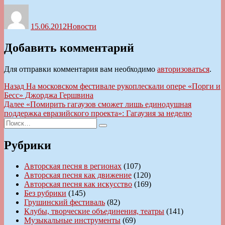
Автор
Опубликовано
Рубрики
15.06.2012
Новости
Добавить комментарий
Для отправки комментария вам необходимо
авторизоваться
.
Навигация
Предыдущая
Назад
На московском фестивале рукоплескали опере «Порги и
запись:
Бесс» Джорджа Гершвина
по
Следующая
Далее
«Помирить гагаузов сможет лишь единодушная
записям
запись:
поддержка евразийского проекта»: Гагаузия за неделю
Искать:
Поиск
Рубрики
Авторская песня в регионах
(107)
Авторская песня как движение
(120)
Авторская песня как искусство
(169)
Без рубрики
(145)
Грушинский фестиваль
(82)
Клубы, творческие объединения, театры
(141)
Музыкальные инструменты
(69)