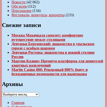
Новости
(42 062)
Обо всем
(112)
Персоналии
(134)
Фестивали, конкурсы, концерты
(233)
Свежие записи
Москва Махачкала самолет: комфортное
путешествие между столицами
Девушки Березовский: знакомства в уральском
городе с особым шармом
Девушки Ростова: знакомства в южной столице
России
Мартин Казино: Премиум-платформа для ценителей
азартных развлечений
Martin Casino 800: Рекордный 800% бонус и
безграничные возможности для выигрыша
Архивы
Архивы
Главная
О фестивале